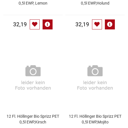
Spirituosen
0,5l EWP, Lemon
0,5l EWP,Holund
Tee
32,19
32,19
Teigwaren
Textilien
Tischbereich
Tischkultur
Trocken-/Backfrüchte
Verpackung- und Verbrauchsmaterial
12 Fl. Höllinger Bio Sprizz PET
12 Fl. Höllinger Bio Sprizz PET
Waffeln / Kekse
0,5l EWP,Kirsch
0,5l EWP,Mojito