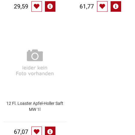
29,59
61,77
12 Fl. Loaster Apfel-Holler Saft
MW 1l
67,07