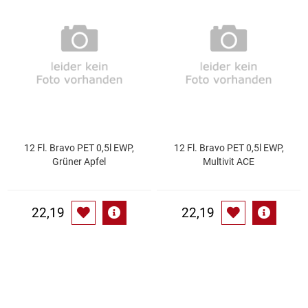
Speichermedien und Rohlinge
Bunte Palette
Spielzeug & Baby
Butter
Zubehör
Cateringzubehör
Convenience Obst & Gemüse
12 Fl. Bravo PET 0,5l EWP,
12 Fl. Bravo PET 0,5l EWP,
Grüner Apfel
Multivit ACE
Dekoration
Einkochen
22,19
22,19
Einwegartikel / Trinkhalme
Eistee
Elektrogeräte