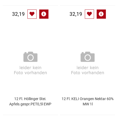
Waschmittel
32,19
32,19
Wasser
Wein
Wurst
Zucker / Süßstoffe
12 Fl. Höllinger Stei.
12 Fl. KELI Orangen Nektar 60%
Apfels.gespr.PET0,5l EWP
MW 1l