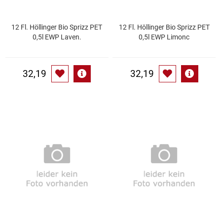
Patisserie
12 Fl. Höllinger Bio Sprizz PET
12 Fl. Höllinger Bio Sprizz PET
0,5l EWP Laven.
0,5l EWP Limonc
Pikante Snacks
Porzellan
32,19
32,19
POS Material Trinkwerk
Profisortiment
Reinigungshilfsmittel
Reis / Hülsenfrüchte
Salz
Sauergemüse