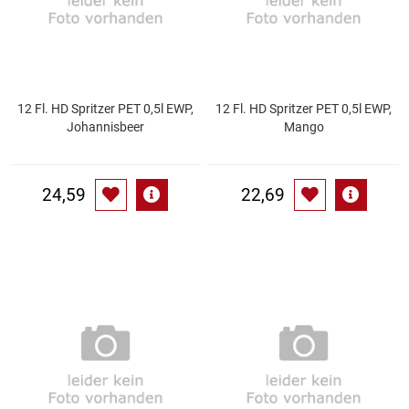
Kaffee / Tee Zubehör
Kakao
Karaffen / Krüge
12 Fl. HD Spritzer PET 0,5l EWP,
12 Fl. HD Spritzer PET 0,5l EWP,
Johannisbeer
Mango
Kartoffelprod./Beilagen/Fruchtsalat gek.
24,59
22,69
Kartoffelprodukte
Kau-/ Fruchtgummi/ Kindersüßware
Kerzen / Anzündhilfen
Kochgeschirr
Körperpflege