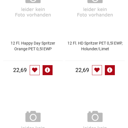
Gemüsekonserven
Geschirrreiniger
Gewürze
12 Fl. Happy Day Spritzer
12 Fl. HD Spritzer PET 0,5l EWP,
Gläser
Orange PET 0,5l EWP
Holunder/Limet
Haarkosmetik
22,69
22,69
Haushaltshelfer
Haushaltsreiniger
Isotonische / Energy / Eiskaffee
Kaffee