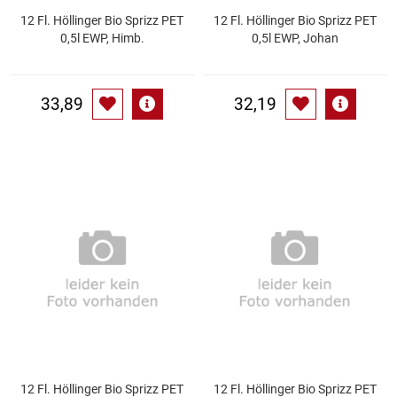
12 Fl. Höllinger Bio Sprizz PET
12 Fl. Höllinger Bio Sprizz PET
0,5l EWP, Himb.
0,5l EWP, Johan
Schinken
Schokolade
33,89
32,19
Schreibwaren / Büroartikel / Kleber
Sekt / Champagner / Frizzante
Service
Sirupe
Speck / Rohschinken
Spezialreiniger
12 Fl. Höllinger Bio Sprizz PET
12 Fl. Höllinger Bio Sprizz PET