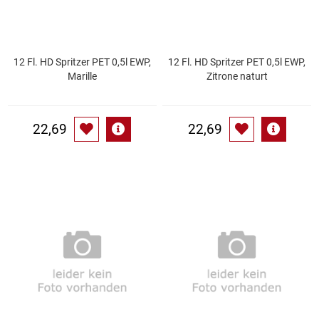
Küchenzubehör
Limonaden
12 Fl. HD Spritzer PET 0,5l EWP,
12 Fl. HD Spritzer PET 0,5l EWP,
Marille
Zitrone naturt
Marinierte / geräucherte Fische
22,69
22,69
Mehl / Griess / Stärke / Getreide
Mundpflege
Obst
Obstkonserven
Öle
Papier / Hygiene