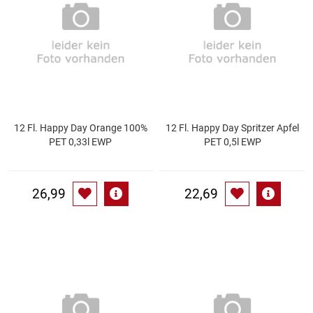
Essig
Feinkost-/Fischkonserve
Fertiggerichte trocken
12 Fl. Happy Day Orange 100%
12 Fl. Happy Day Spritzer Apfel
Fruchtsaft
PET 0,33l EWP
PET 0,5l EWP
Frühstück / Cerealien
26,99
22,69
Frühstück / süße Aufstriche
Garnierung
Garten