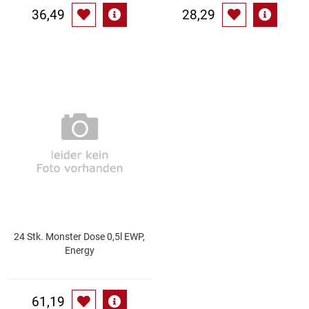
36,49
28,29
24 Stk. Monster Dose 0,5l EWP,
Energy
61,19