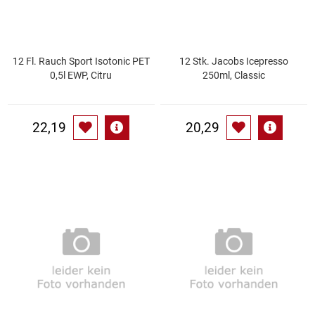
Küchenzubehör
Limonaden
12 Fl. Rauch Sport Isotonic PET
12 Stk. Jacobs Icepresso
0,5l EWP, Citru
250ml, Classic
Marinierte / geräucherte Fische
22,19
20,29
Mehl / Griess / Stärke / Getreide
Mundpflege
Obst
Obstkonserven
Öle
Papier / Hygiene