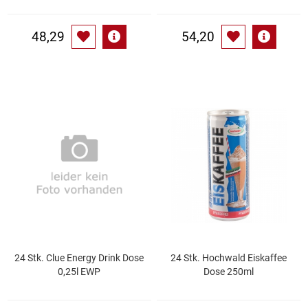
Waschmittel
48,29
54,20
Wasser
Wein
Wurst
Zucker / Süßstoffe
24 Stk. Clue Energy Drink Dose
24 Stk. Hochwald Eiskaffee
0,25l EWP
Dose 250ml