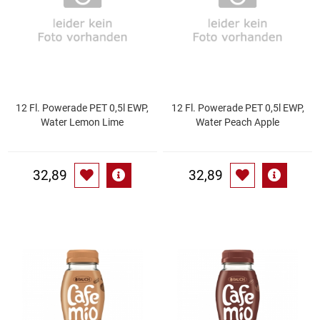
Gemüsekonserven
Geschirrreiniger
Gewürze
12 Fl. Powerade PET 0,5l EWP,
12 Fl. Powerade PET 0,5l EWP,
Gläser
Water Lemon Lime
Water Peach Apple
Haarkosmetik
32,89
32,89
Haushaltshelfer
Haushaltsreiniger
Isotonische / Energy / Eiskaffee
Kaffee