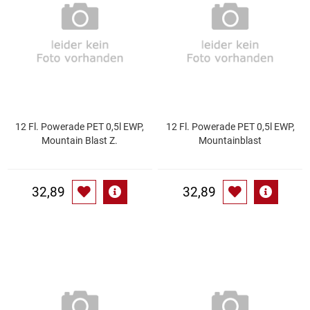
Essig
Feinkost-/Fischkonserve
Fertiggerichte trocken
12 Fl. Powerade PET 0,5l EWP,
12 Fl. Powerade PET 0,5l EWP,
Fruchtsaft
Mountain Blast Z.
Mountainblast
Frühstück / Cerealien
32,89
32,89
Frühstück / süße Aufstriche
Garnierung
Garten