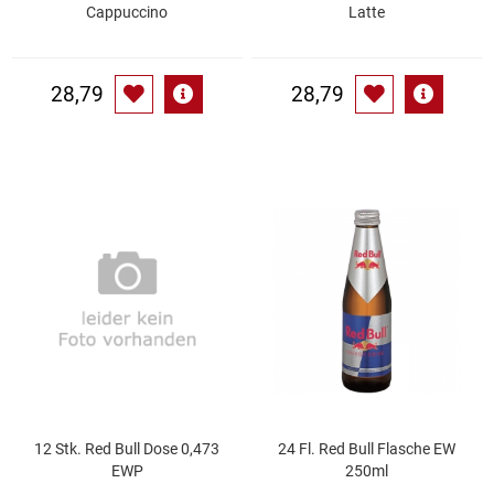
Spirituosen
Cappuccino
Latte
Tee
28,79
28,79
Teigwaren
Textilien
Tischbereich
Tischkultur
Trocken-/Backfrüchte
Verpackung- und Verbrauchsmaterial
12 Stk. Red Bull Dose 0,473
24 Fl. Red Bull Flasche EW
Waffeln / Kekse
EWP
250ml