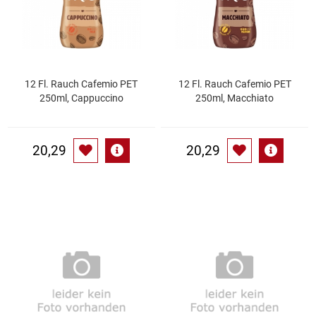
Kaffee / Tee Zubehör
Kakao
Karaffen / Krüge
12 Fl. Rauch Cafemio PET
12 Fl. Rauch Cafemio PET
250ml, Cappuccino
250ml, Macchiato
Kartoffelprod./Beilagen/Fruchtsalat gek.
20,29
20,29
Kartoffelprodukte
Kau-/ Fruchtgummi/ Kindersüßware
Kerzen / Anzündhilfen
Kochgeschirr
Körperpflege