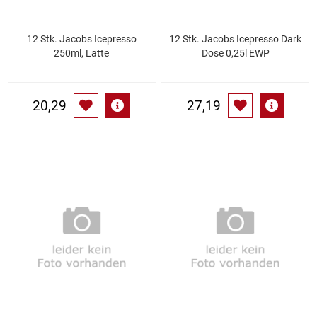
Patisserie
12 Stk. Jacobs Icepresso
12 Stk. Jacobs Icepresso Dark
250ml, Latte
Dose 0,25l EWP
Pikante Snacks
Porzellan
20,29
27,19
POS Material Trinkwerk
Profisortiment
Reinigungshilfsmittel
Reis / Hülsenfrüchte
Salz
Sauergemüse