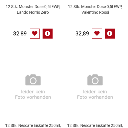
12 Stk. Monster Dose 0,5l EWP,
12 Stk. Monster Dose 0,5l EWP,
Lando Norris Zero
Valentino Rossi
Schinken
Schokolade
32,89
32,89
Schreibwaren / Büroartikel / Kleber
Sekt / Champagner / Frizzante
Service
Sirupe
Speck / Rohschinken
Spezialreiniger
12 Stk. Nescafe Eiskaffe 250ml,
12 Stk. Nescafe Eiskaffe 250ml,