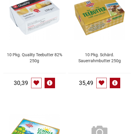
Essig
Feinkost-/Fischkonserve
Fertiggerichte trocken
10 Pkg. Quality Teebutter 82%
10 Pkg. Schärd.
Fruchtsaft
250g
Sauerrahmbutter 250g
Frühstück / Cerealien
30,39
35,49
Frühstück / süße Aufstriche
Garnierung
Garten