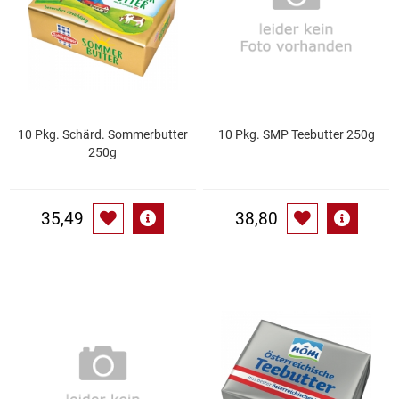
Gemüsekonserven
Geschirrreiniger
Gewürze
10 Pkg. Schärd. Sommerbutter
10 Pkg. SMP Teebutter 250g
Gläser
250g
Haarkosmetik
35,49
38,80
Haushaltshelfer
Haushaltsreiniger
Isotonische / Energy / Eiskaffee
Kaffee