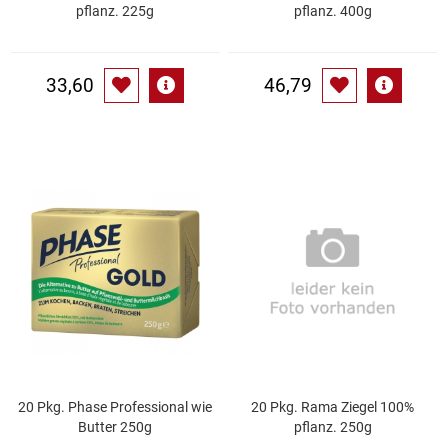
Spirituosen
pflanz. 225g
pflanz. 400g
Tee
33,60
46,79
Teigwaren
Textilien
Tischbereich
Tischkultur
Trocken-/Backfrüchte
Verpackung- und Verbrauchsmaterial
20 Pkg. Phase Professional wie
20 Pkg. Rama Ziegel 100%
Waffeln / Kekse
Butter 250g
pflanz. 250g