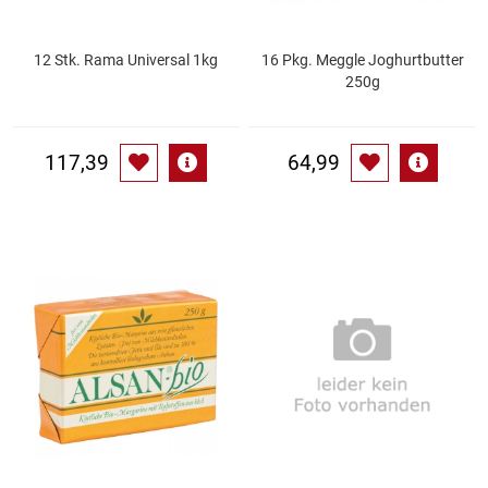
Patisserie
12 Stk. Rama Universal 1kg
16 Pkg. Meggle Joghurtbutter
250g
Pikante Snacks
Porzellan
117,39
64,99
POS Material Trinkwerk
Profisortiment
Reinigungshilfsmittel
Reis / Hülsenfrüchte
Salz
Sauergemüse