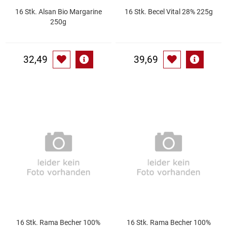
16 Stk. Alsan Bio Margarine
16 Stk. Becel Vital 28% 225g
250g
Schinken
Schokolade
32,49
39,69
Schreibwaren / Büroartikel / Kleber
Sekt / Champagner / Frizzante
Service
Sirupe
Speck / Rohschinken
Spezialreiniger
16 Stk. Rama Becher 100%
16 Stk. Rama Becher 100%