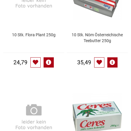
Kaffee / Tee Zubehör
Kakao
Karaffen / Krüge
10 Stk. Flora Plant 250g
10 Stk. Nöm Österreichische
Teebutter 250g
Kartoffelprod./Beilagen/Fruchtsalat gek.
24,79
35,49
Kartoffelprodukte
Kau-/ Fruchtgummi/ Kindersüßware
Kerzen / Anzündhilfen
Kochgeschirr
Körperpflege