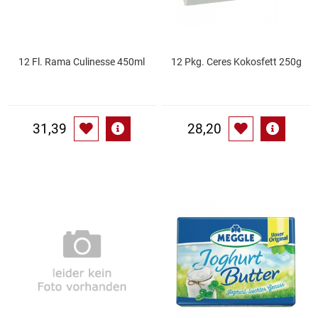
Küchenzubehör
Limonaden
12 Fl. Rama Culinesse 450ml
12 Pkg. Ceres Kokosfett 250g
Marinierte / geräucherte Fische
31,39
28,20
Mehl / Griess / Stärke / Getreide
Mundpflege
Obst
Obstkonserven
Öle
Papier / Hygiene