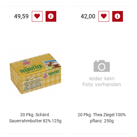
Waschmittel
49,59
42,00
Wasser
Wein
Wurst
Zucker / Süßstoffe
20 Pkg. Schärd.
20 Pkg. Thea Ziegel 100%
Sauerrahmbutter 82% 125g
pflanz. 250g