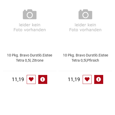
Speichermedien und Rohlinge
Bunte Palette
Spielzeug & Baby
Butter
Zubehör
Cateringzubehör
Convenience Obst & Gemüse
10 Pkg. Bravo Durstlö.Eistee
10 Pkg. Bravo Durstlö.Eistee
Tetra 0,5l, Zitrone
Tetra 0,5l,Pfirsich
Dekoration
Einkochen
11,19
11,19
Einwegartikel / Trinkhalme
Eistee
Elektrogeräte