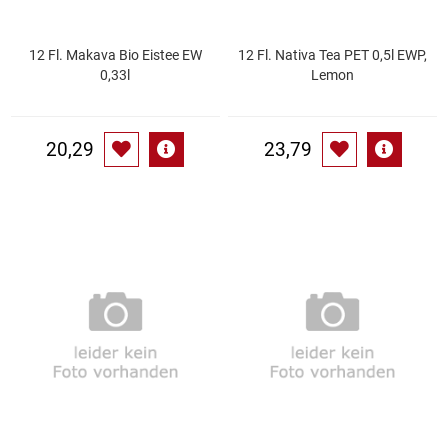
Patisserie
12 Fl. Makava Bio Eistee EW
12 Fl. Nativa Tea PET 0,5l EWP,
0,33l
Lemon
Pikante Snacks
Porzellan
20,29
23,79
POS Material Trinkwerk
Profisortiment
Reinigungshilfsmittel
Reis / Hülsenfrüchte
Salz
Sauergemüse