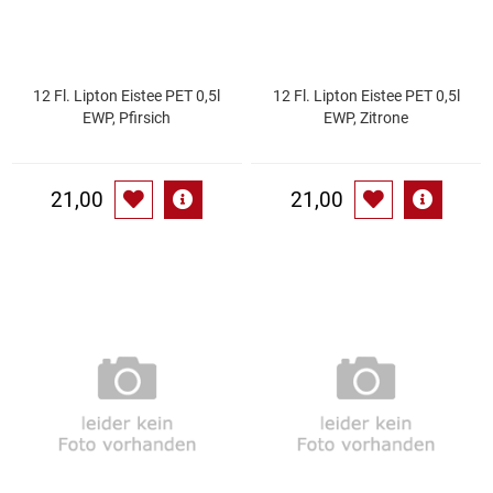
Küchenzubehör
Limonaden
12 Fl. Lipton Eistee PET 0,5l
12 Fl. Lipton Eistee PET 0,5l
EWP, Pfirsich
EWP, Zitrone
Marinierte / geräucherte Fische
21,00
21,00
Mehl / Griess / Stärke / Getreide
Mundpflege
Obst
Obstkonserven
Öle
Papier / Hygiene