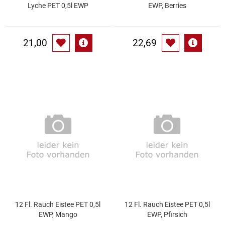
Spirituosen
Lyche PET 0,5l EWP
EWP, Berries
Tee
21,00
22,69
Teigwaren
Textilien
Tischbereich
Tischkultur
Trocken-/Backfrüchte
Verpackung- und Verbrauchsmaterial
12 Fl. Rauch Eistee PET 0,5l
12 Fl. Rauch Eistee PET 0,5l
Waffeln / Kekse
EWP, Mango
EWP, Pfirsich