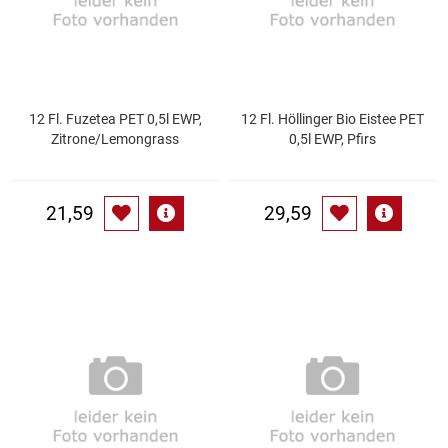
Kaffee / Tee Zubehör
Kakao
Karaffen / Krüge
12 Fl. Fuzetea PET 0,5l EWP,
12 Fl. Höllinger Bio Eistee PET
Zitrone/Lemongrass
0,5l EWP, Pfirs
Kartoffelprod./Beilagen/Fruchtsalat gek.
21,59
29,59
Kartoffelprodukte
Kau-/ Fruchtgummi/ Kindersüßware
Kerzen / Anzündhilfen
Kochgeschirr
Körperpflege