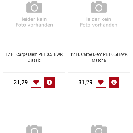
Essig
Feinkost-/Fischkonserve
Fertiggerichte trocken
12 Fl. Carpe Diem PET 0,5l EWP,
12 Fl. Carpe Diem PET 0,5l EWP,
Fruchtsaft
Classic
Matcha
Frühstück / Cerealien
31,29
31,29
Frühstück / süße Aufstriche
Garnierung
Garten