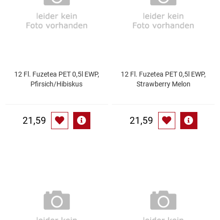
Gemüsekonserven
Geschirrreiniger
Gewürze
12 Fl. Fuzetea PET 0,5l EWP,
12 Fl. Fuzetea PET 0,5l EWP,
Gläser
Pfirsich/Hibiskus
Strawberry Melon
Haarkosmetik
21,59
21,59
Haushaltshelfer
Haushaltsreiniger
Isotonische / Energy / Eiskaffee
Kaffee