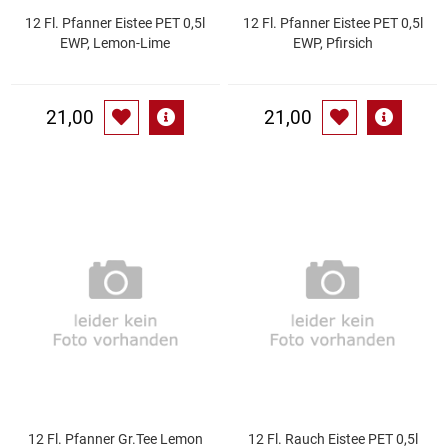
12 Fl. Pfanner Eistee PET 0,5l
12 Fl. Pfanner Eistee PET 0,5l
EWP, Lemon-Lime
EWP, Pfirsich
Schinken
Schokolade
21,00
21,00
Schreibwaren / Büroartikel / Kleber
Sekt / Champagner / Frizzante
Service
Sirupe
Speck / Rohschinken
Spezialreiniger
12 Fl. Pfanner Gr.Tee Lemon
12 Fl. Rauch Eistee PET 0,5l