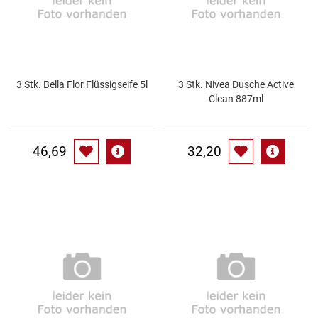
Kaffee / Tee Zubehör
Kakao
Karaffen / Krüge
3 Stk. Bella Flor Flüssigseife 5l
3 Stk. Nivea Dusche Active
Clean 887ml
Kartoffelprod./Beilagen/Fruchtsalat gek.
46,69
32,20
Kartoffelprodukte
Kau-/ Fruchtgummi/ Kindersüßware
Kerzen / Anzündhilfen
Kochgeschirr
Körperpflege