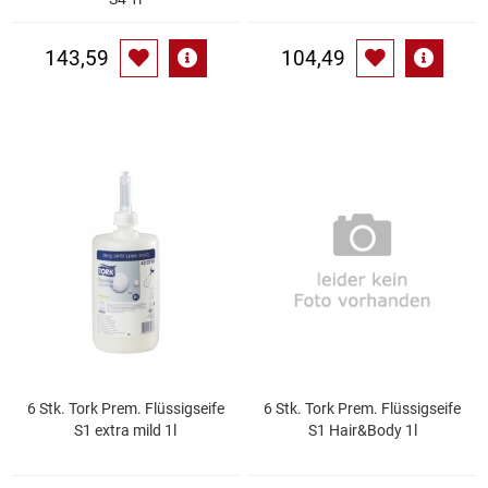
Waschmittel
143,59
104,49
Wasser
Wein
Wurst
Zucker / Süßstoffe
6 Stk. Tork Prem. Flüssigseife
6 Stk. Tork Prem. Flüssigseife
S1 extra mild 1l
S1 Hair&Body 1l