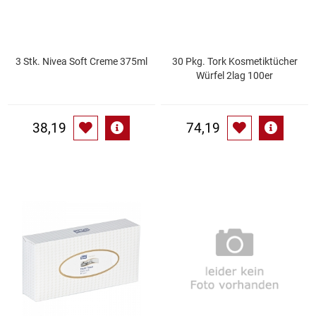
Küchenzubehör
Limonaden
3 Stk. Nivea Soft Creme 375ml
30 Pkg. Tork Kosmetiktücher
Würfel 2lag 100er
Marinierte / geräucherte Fische
38,19
74,19
Mehl / Griess / Stärke / Getreide
Mundpflege
Obst
Obstkonserven
Öle
Papier / Hygiene