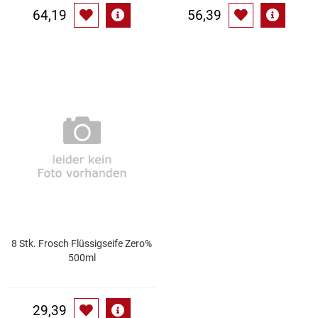
64,19
56,39
8 Stk. Frosch Flüssigseife Zero%
500ml
29,39