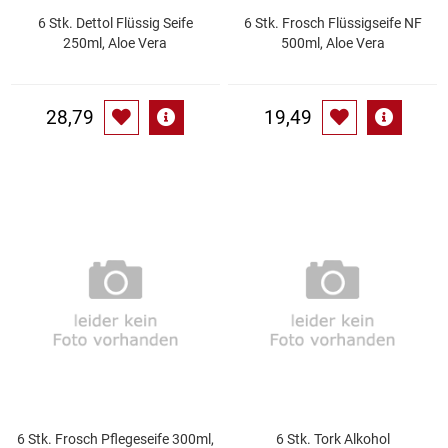
6 Stk. Dettol Flüssig Seife
6 Stk. Frosch Flüssigseife NF
250ml, Aloe Vera
500ml, Aloe Vera
Schinken
Schokolade
28,79
19,49
Schreibwaren / Büroartikel / Kleber
Sekt / Champagner / Frizzante
Service
Sirupe
Speck / Rohschinken
Spezialreiniger
6 Stk. Frosch Pflegeseife 300ml,
6 Stk. Tork Alkohol