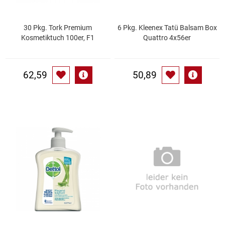
Patisserie
30 Pkg. Tork Premium
6 Pkg. Kleenex Tatü Balsam Box
Kosmetiktuch 100er, F1
Quattro 4x56er
Pikante Snacks
Porzellan
62,59
50,89
POS Material Trinkwerk
Profisortiment
Reinigungshilfsmittel
Reis / Hülsenfrüchte
Salz
Sauergemüse