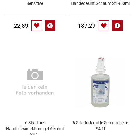
Spirituosen
Sensitive
Händedesinf.Schaum S4 950ml
Tee
22,89
187,29
Teigwaren
Textilien
Tischbereich
Tischkultur
Trocken-/Backfrüchte
Verpackung- und Verbrauchsmaterial
6 Stk. Tork
6 Stk. Tork milde Schaumseife
Waffeln / Kekse
Händedesinfektionsgel Alkohol
S4 1l
S4 1l