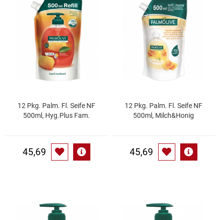
Speichermedien und Rohlinge
Bunte Palette
Spielzeug & Baby
Butter
Zubehör
Cateringzubehör
Convenience Obst & Gemüse
12 Pkg. Palm. Fl. Seife NF
12 Pkg. Palm. Fl. Seife NF
500ml, Hyg.Plus Fam.
500ml, Milch&Honig
Dekoration
Einkochen
45,69
45,69
Einwegartikel / Trinkhalme
Eistee
Elektrogeräte