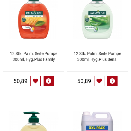
Essig
Feinkost-/Fischkonserve
Fertiggerichte trocken
12 Stk. Palm. Seife Pumpe
12 Stk. Palm. Seife Pumpe
Fruchtsaft
300ml, Hyg.Plus Family
300ml, Hyg.Plus Sens.
Frühstück / Cerealien
50,89
50,89
Frühstück / süße Aufstriche
Garnierung
Garten