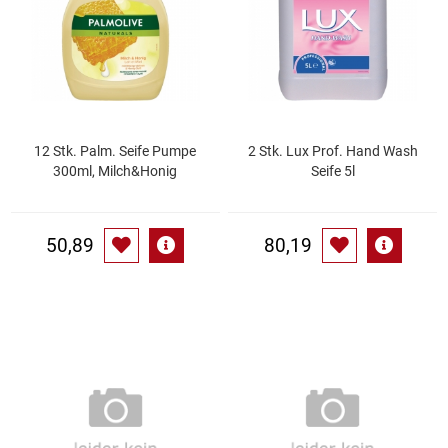
Gemüsekonserven
Geschirrreiniger
Gewürze
12 Stk. Palm. Seife Pumpe
2 Stk. Lux Prof. Hand Wash
Gläser
300ml, Milch&Honig
Seife 5l
Haarkosmetik
50,89
80,19
Haushaltshelfer
Haushaltsreiniger
Isotonische / Energy / Eiskaffee
Kaffee