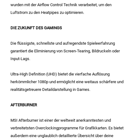
wurden mit der Airflow Control Technik verarbeitet, um den
Patisserie
Luftstrom zu den Heatpipes zu optimieren.
Pikante Snacks
DIE ZUKUNFT DES GAMINGS
Porzellan
Die flüssigste, schnellste und aufregendste Spieleerfahrung
garantiert die Eliminierung von Screen-Tearing, Bildruckeln oder
POS Material Trinkwerk
Input-Lags.
Ultra-High Definition (UHD) bietet die vierfache Auflösung
Profisortiment
herkömmlicher 1080p und ermöglicht eine weitaus schärfere und
realitätsgetreuere Detaildarstellung in Games.
Reinigungshilfsmittel
AFTERBURNER
Reis / Hülsenfrüchte
MSI Afterburner ist einer der weltweit anerkanntesten und
Salz
verbreitetsten Overclockingprogramme für Grafikkarten. Es bietet
außerdem eine unglaublich detaillierte Übersicht über deine
Sauergemüse