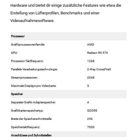
Hardware und bietet dir einige zusätzliche Features wie etwa die
Erstellung von Lüfterprofilen, Benchmarks und einer
Schinken
Videoaufnahmesoftware.
Schokolade
Prozessor
Grafikprozessorenfamilie:
AMD
Schreibwaren / Büroartikel / Kleber
GPU:
Radeon RX 570
Prozessor-Taktfrequenz:
1268
Sekt / Champagner / Frizzante
Parallele Verarbeitungstechnologie:
2-Way CrossFireX
Service
Streamprozessoren:
2048
Maximale Displays pro Videokarte:
5
Sirupe
Speicher
Separater Grafik-Adapterspeicher:
4
Speck / Rohschinken
Grafikkartenspeichertyp:
GDDR5
Breite der Speicherschnittstelle:
256
Spezialreiniger
Speichertaktfrequenz:
7000
Anschlüsse und Schnittstellen