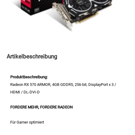
Speichermedien und Rohlinge
Bunte Palette
Spielzeug & Baby
Butter
Zubehör
Cateringzubehör
Artikelbeschreibung
Convenience Obst & Gemüse
Dekoration
Produktbeschreibung:
Radeon RX 570 ARMOR, 4GB GDDR5, 256-bit, DisplayPort x 3 /
Einkochen
HDMI / DL-DVI-D
Einwegartikel / Trinkhalme
FORDERE MEHR, FORDERE RADEON
Eistee
Für Gamer optimiert
Elektrogeräte