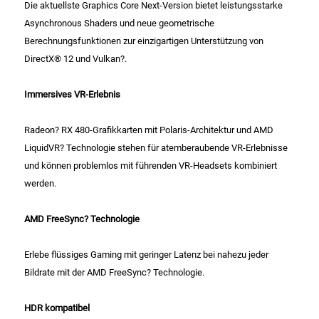
Die aktuellste Graphics Core Next-Version bietet leistungsstarke
Asynchronous Shaders und neue geometrische
Essig
Berechnungsfunktionen zur einzigartigen Unterstützung von
DirectX® 12 und Vulkan?.
Feinkost-/Fischkonserve
Immersives VR-Erlebnis
Fertiggerichte trocken
Radeon? RX 480-Grafikkarten mit Polaris-Architektur und AMD
Fruchtsaft
LiquidVR? Technologie stehen für atemberaubende VR-Erlebnisse
und können problemlos mit führenden VR-Headsets kombiniert
Frühstück / Cerealien
werden.
Frühstück / süße Aufstriche
AMD FreeSync? Technologie
Garnierung
Erlebe flüssiges Gaming mit geringer Latenz bei nahezu jeder
Bildrate mit der AMD FreeSync? Technologie.
Garten
HDR kompatibel