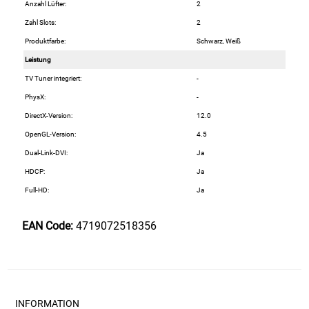
Anzahl Lüfter:
2
Waschmittel
Zahl Slots:
2
Produktfarbe:
Schwarz, Weiß
Wasser
Leistung
TV Tuner integriert:
-
Wein
PhysX:
-
DirectX-Version:
12.0
Wurst
OpenGL-Version:
4.5
Dual-Link-DVI:
Ja
Zucker / Süßstoffe
HDCP:
Ja
Full-HD:
Ja
EAN Code:
4719072518356
INFORMATION