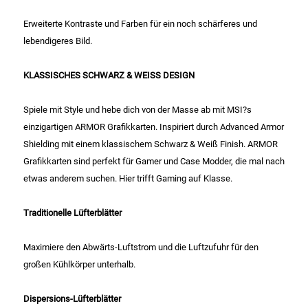
Gemüsekonserven
Erweiterte Kontraste und Farben für ein noch schärferes und
Geschirrreiniger
lebendigeres Bild.
Gewürze
KLASSISCHES SCHWARZ & WEISS DESIGN
Gläser
Spiele mit Style und hebe dich von der Masse ab mit MSI?s
einzigartigen ARMOR Grafikkarten. Inspiriert durch Advanced Armor
Haarkosmetik
Shielding mit einem klassischem Schwarz & Weiß Finish. ARMOR
Grafikkarten sind perfekt für Gamer und Case Modder, die mal nach
Haushaltshelfer
etwas anderem suchen. Hier trifft Gaming auf Klasse.
Traditionelle Lüfterblätter
Haushaltsreiniger
Maximiere den Abwärts-Luftstrom und die Luftzufuhr für den
Isotonische / Energy / Eiskaffee
großen Kühlkörper unterhalb.
Kaffee
Dispersions-Lüfterblätter