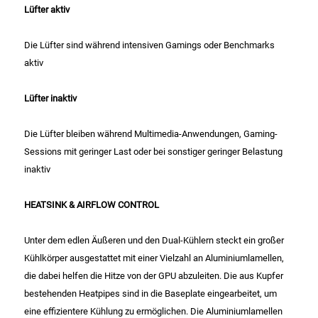
Lüfter aktiv
Küchenzubehör
Die Lüfter sind während intensiven Gamings oder Benchmarks
Limonaden
aktiv
Marinierte / geräucherte Fische
Lüfter inaktiv
Mehl / Griess / Stärke / Getreide
Die Lüfter bleiben während Multimedia-Anwendungen, Gaming-
Sessions mit geringer Last oder bei sonstiger geringer Belastung
Mundpflege
inaktiv
Obst
HEATSINK & AIRFLOW CONTROL
Obstkonserven
Unter dem edlen Äußeren und den Dual-Kühlern steckt ein großer
Kühlkörper ausgestattet mit einer Vielzahl an Aluminiumlamellen,
Öle
die dabei helfen die Hitze von der GPU abzuleiten. Die aus Kupfer
bestehenden Heatpipes sind in die Baseplate eingearbeitet, um
Papier / Hygiene
eine effizientere Kühlung zu ermöglichen. Die Aluminiumlamellen