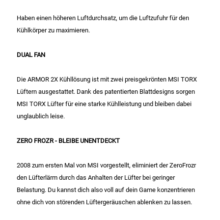
Kaffee / Tee Zubehör
Haben einen höheren Luftdurchsatz, um die Luftzufuhr für den
Kühlkörper zu maximieren.
Kakao
DUAL FAN
Karaffen / Krüge
Die ARMOR 2X Kühllösung ist mit zwei preisgekrönten MSI TORX
Kartoffelprod./Beilagen/Fruchtsalat gek.
Lüftern ausgestattet. Dank des patentierten Blattdesigns sorgen
MSI TORX Lüfter für eine starke Kühlleistung und bleiben dabei
Kartoffelprodukte
unglaublich leise.
Kau-/ Fruchtgummi/ Kindersüßware
ZERO FROZR - BLEIBE UNENTDECKT
Kerzen / Anzündhilfen
2008 zum ersten Mal von MSI vorgestellt, eliminiert der ZeroFrozr
den Lüfterlärm durch das Anhalten der Lüfter bei geringer
Kochgeschirr
Belastung. Du kannst dich also voll auf dein Game konzentrieren
ohne dich von störenden Lüftergeräuschen ablenken zu lassen.
Körperpflege