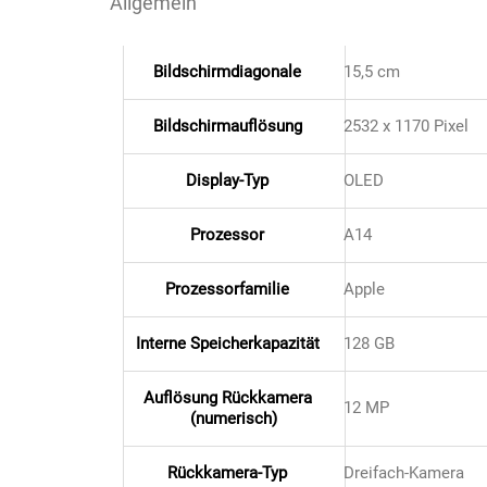
Allgemein
Kaffee / Tee Zubehör
Bildschirmdiagonale
15,5 cm
Kakao
Bildschirmauflösung
2532 x 1170 Pixel
Karaffen / Krüge
Display-Typ
OLED
Kartoffelprod./Beilagen/Fruchtsalat gek.
Prozessor
A14
Kartoffelprodukte
Prozessorfamilie
Apple
Kau-/ Fruchtgummi/ Kindersüßware
Interne Speicherkapazität
128 GB
Kerzen / Anzündhilfen
Auflösung Rückkamera
Kochgeschirr
12 MP
(numerisch)
Körperpflege
Rückkamera-Typ
Dreifach-Kamera