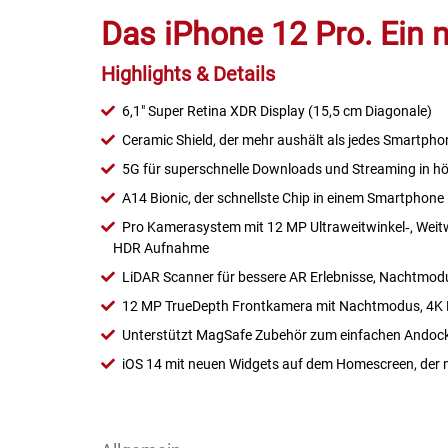
Gemüsekonserven
Das iPhone 12 Pro. Ein 
Geschirrreiniger
Highlights & Details
Gewürze
6,1" Super Retina XDR Display (15,5 cm Diagonale)
Ceramic Shield, der mehr aushält als jedes Smartpho
Gläser
5G für superschnelle Downloads und Streaming in hö
A14 Bionic, der schnellste Chip in einem Smartphone
Haarkosmetik
Pro Kamerasystem mit 12 MP Ultraweitwinkel‑, Weitw
HDR Aufnahme
Haushaltshelfer
LiDAR Scanner für bessere AR Erlebnisse, Nachtmod
12 MP TrueDepth Frontkamera mit Nachtmodus, 4K 
Haushaltsreiniger
Unterstützt MagSafe Zubehör zum einfachen Andock
Isotonische / Energy / Eiskaffee
iOS 14 mit neuen Widgets auf dem Homescreen, der 
Kaffee