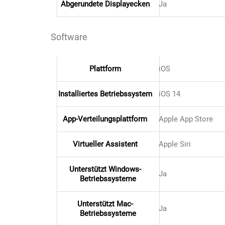
Abgerundete Displayecken
Ja
Schinken
Software
Schokolade
Plattform
iOS
Schreibwaren / Büroartikel / Kleber
Installiertes Betriebssystem
iOS 14
Sekt / Champagner / Frizzante
App-Verteilungsplattform
Apple App Store
Service
Virtueller Assistent
Apple Siri
Sirupe
Unterstützt Windows-
Ja
Betriebssysteme
Speck / Rohschinken
Unterstützt Mac-
Spezialreiniger
Ja
Betriebssysteme