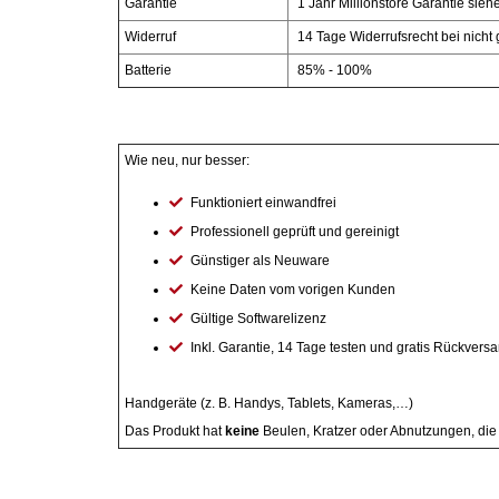
Garantie
1 Jahr Millionstore Garantie sie
Widerruf
14 Tage Widerrufsrecht bei nicht 
Essig
Batterie
85% - 100%
Feinkost-/Fischkonserve
Wie neu, nur besser:
Fertiggerichte trocken
Funktioniert einwandfrei
Fruchtsaft
Professionell geprüft und gereinigt
Günstiger als Neuware
Frühstück / Cerealien
Keine Daten vom vorigen Kunden
Gültige Softwarelizenz
Frühstück / süße Aufstriche
Inkl. Garantie, 14 Tage testen und gratis Rückvers
Garnierung
Handgeräte (z. B. Handys, Tablets, Kameras,…)
Das Produkt hat
keine
Beulen, Kratzer oder Abnutzungen, die 
Garten