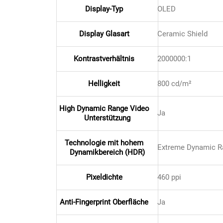
Display-Typ
OLED
Patisserie
Display Glasart
Ceramic Shield
Pikante Snacks
Kontrastverhältnis
2000000:1
Porzellan
Helligkeit
800 cd/m²
POS Material Trinkwerk
High Dynamic Range Video
Ja
Unterstützung
Profisortiment
Technologie mit hohem
Reinigungshilfsmittel
Extreme Dynamic R
Dynamikbereich (HDR)
Reis / Hülsenfrüchte
Pixeldichte
460 ppi
Salz
Anti-Fingerprint Oberfläche
Ja
Sauergemüse