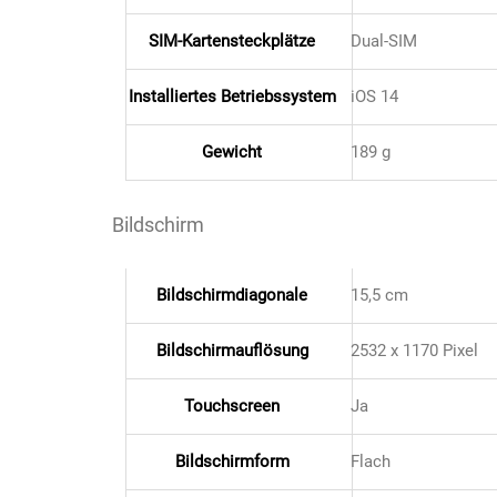
Küchenzubehör
SIM-Kartensteckplätze
Dual-SIM
Limonaden
Installiertes Betriebssystem
iOS 14
Marinierte / geräucherte Fische
Gewicht
189 g
Mehl / Griess / Stärke / Getreide
Bildschirm
Mundpflege
Bildschirmdiagonale
15,5 cm
Obst
Bildschirmauflösung
2532 x 1170 Pixel
Obstkonserven
Touchscreen
Ja
Öle
Bildschirmform
Flach
Papier / Hygiene