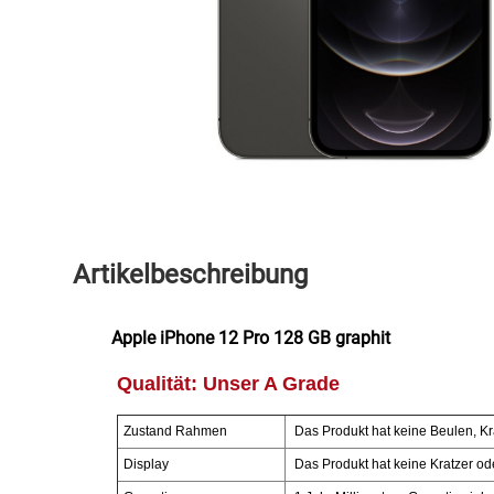
Speichermedien und Rohlinge
Bunte Palette
Spielzeug & Baby
Butter
Zubehör
Cateringzubehör
Convenience Obst & Gemüse
Dekoration
Artikelbeschreibung
Einkochen
Apple iPhone 12 Pro 128 GB graphit
Einwegartikel / Trinkhalme
Qualität:
Unser A Grade
Eistee
Zustand Rahmen
Das Produkt hat keine Beulen, Kr
Display
Das Produkt hat keine Kratzer od
Elektrogeräte