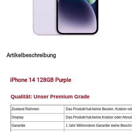
Speichermedien und Rohlinge
Bunte Palette
Spielzeug & Baby
Butter
Zubehör
Cateringzubehör
Artikelbeschreibung
Convenience Obst & Gemüse
Dekoration
iPhone 14 128GB Purple
Einkochen
Qualität:
Unser Premium Grade
Einwegartikel / Trinkhalme
Zustand Rahmen
Das Produkt hat keine Beulen, Kratzer ode
Eistee
Display
Das Produkt hat keine Kratzer oder Abnut
Garantie
1 Jahr Millionstore Garantie siehe Besch
Elektrogeräte