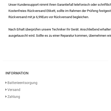
Spirituosen
Unser Kundensupport nimmt Ihren Garantiefall telefonisch oder schriftlich 
Kostenfreies Rückversand Etikett, sollte im Rahmen der Prüfeng festges
Tee
Rückversand mit je 6,99Euro vor Rückversand begleichen.
Teigwaren
Nach Erhalt überprüfen unsere Techniker Ihr Gerät. Anschließend erhalten 
ausgetauscht wird. Sollte es zu einer Reparatur kommen, übernehmen wir
Textilien
Tischbereich
Tischkultur
INFORMATION
Trocken-/Backfrüchte
Batterieentsorgung
Versand
Verpackung- und Verbrauchsmaterial
Zahlung
Waffeln / Kekse