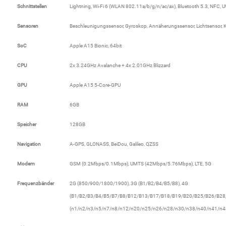
Gemüsekonserven
Schnittstellen
Lightning, Wi-Fi 6 (WLAN 802.11a/b/g/n/ac/ax), Bluetooth 5.3, NFC, 
Sensoren
Beschleunigungssensor, Gyroskop, Annäherungssensor, Lichtsensor, Ko
Geschirrreiniger
SoC
Apple A15 Bionic, 64bit
Gewürze
CPU
2x 3.24GHz Avalanche + 4x 2.01GHz Blizzard
Gläser
GPU
Apple A15 5-Core-GPU
RAM
6GB
Haarkosmetik
Speicher
128GB
Haushaltshelfer
Navigation
A-GPS, GLONASS, BeiDou, Galileo, QZSS
Haushaltsreiniger
Modem
GSM (0.2Mbps/0.1Mbps), UMTS (42Mbps/5.76Mbps), LTE, 5G
Isotonische / Energy / Eiskaffee
Frequenzbänder
2G (850/900/1800/1900), 3G (B1/B2/B4/B5/B8), 4G
(B1/B2/B3/B4/B5/B7/B8/B12/B13/B17/B18/B19/B20/B25/B26/B28
Kaffee
(n1/n2/n3/n5/n7/n8/n12/n20/n25/n26/n28/n30/n38/n40/n41/n4