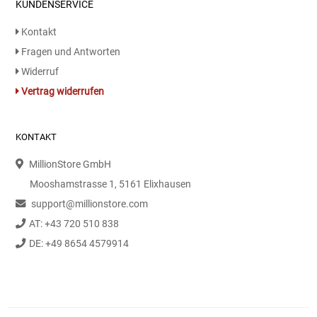
KUNDENSERVICE
Waschmittel
Kontakt
Wasser
Fragen und Antworten
Widerruf
Wein
Vertrag widerrufen
Wurst
KONTAKT
Zucker / Süßstoffe
MillionStore GmbH
Mooshamstrasse 1, 5161 Elixhausen
support@millionstore.com
AT: +43 720 510 838
DE: +49 8654 4579914