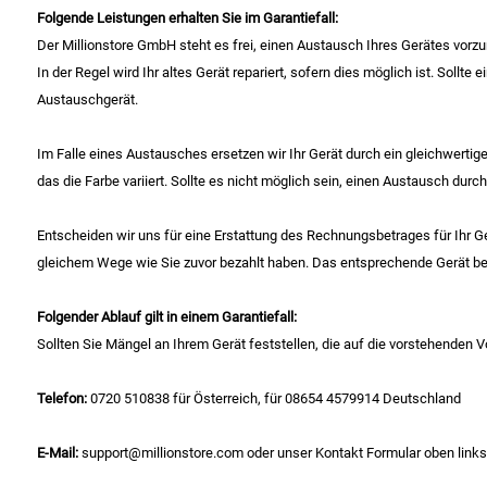
Folgende Leistungen erhalten Sie im Garantiefall:
Der Millionstore GmbH steht es frei, einen Austausch Ihres Gerätes vor
Schinken
In der Regel wird Ihr altes Gerät repariert, sofern dies möglich ist. Soll
Austauschgerät.
Schokolade
Im Falle eines Austausches ersetzen wir Ihr Gerät durch ein gleichwertig
Schreibwaren / Büroartikel / Kleber
das die Farbe variiert. Sollte es nicht möglich sein, einen Austausch du
Sekt / Champagner / Frizzante
Entscheiden wir uns für eine Erstattung des Rechnungsbetrages für Ihr Ger
gleichem Wege wie Sie zuvor bezahlt haben. Das entsprechende Gerät beh
Service
Folgender Ablauf gilt in einem Garantiefall:
Sirupe
Sollten Sie Mängel an Ihrem Gerät feststellen, die auf die vorstehenden
Speck / Rohschinken
Telefon:
0720 510838 für Österreich, für 08654 4579914 Deutschland
Spezialreiniger
E-Mail:
support@millionstore.com oder unser Kontakt Formular oben links a