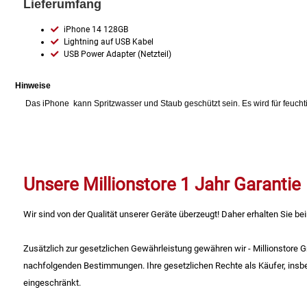
Lieferumfang
Küchenzubehör
iPhone 14 128GB
Lightning auf USB Kabel
Limonaden
USB Power Adapter (Netzteil)
Hinweise
Marinierte / geräucherte Fische
Das iPhone kann Spritzwasser und Staub geschützt sein. Es wird für feuch
Mehl / Griess / Stärke / Getreide
Mundpflege
Unsere Millionstore 1 Jahr Garantie
Obst
Wir sind von der Qualität unserer Geräte überzeugt! Daher erhalten Sie bei
Obstkonserven
Zusätzlich zur gesetzlichen Gewährleistung gewähren wir - Millionstore
Öle
nachfolgenden Bestimmungen. Ihre gesetzlichen Rechte als Käufer, insb
eingeschränkt.
Papier / Hygiene