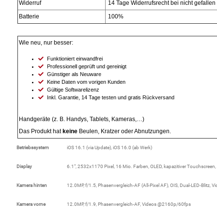
Widerruf
14 Tage Widerrufsrecht bei nicht gefallen
Batterie
100%
Essig
Wie neu, nur besser:
Feinkost-/Fischkonserve
Funktioniert einwandfrei
Professionell geprüft und gereinigt
Fertiggerichte trocken
Günstiger als Neuware
Keine Daten vom vorigen Kunden
Gültige Softwarelizenz
Fruchtsaft
Inkl. Garantie, 14 Tage testen und gratis Rückversand
Handgeräte (z. B. Handys, Tablets, Kameras,…)
Frühstück / Cerealien
Das Produkt hat
keine
Beulen, Kratzer oder Abnutzungen.
Frühstück / süße Aufstriche
Betriebssystem
iOS 16.1 (via Update), iOS 16.0 (ab Werk)
Display
6.1", 2532x1170 Pixel, 16 Mio. Farben, OLED, kapazitiver Touchscreen
Garnierung
Kamera hinten
12.0MP, f/1.5, Phasenvergleich-AF (All-Pixel AF), OIS, Dual-LED-Blitz,
Garten
Kamera vorne
12.0MP, f/1.9, Phasenvergleich-AF, Videos @2160p/60fps