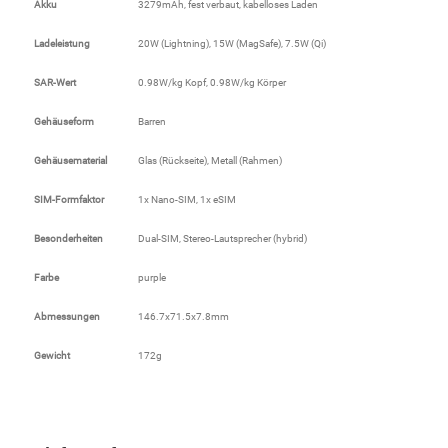
Akku
3279mAh, fest verbaut, kabelloses Laden
Kaffee / Tee Zubehör
Ladeleistung
20W (Lightning), 15W (MagSafe), 7.5W (Qi)
Kakao
SAR-Wert
0.98W/kg Kopf, 0.98W/kg Körper
Karaffen / Krüge
Gehäuseform
Barren
Gehäusematerial
Glas (Rückseite), Metall (Rahmen)
Kartoffelprod./Beilagen/Fruchtsalat gek.
SIM-Formfaktor
1x Nano-SIM, 1x eSIM
Kartoffelprodukte
Besonderheiten
Dual-SIM, Stereo-Lautsprecher (hybrid)
Kau-/ Fruchtgummi/ Kindersüßware
Farbe
purple
Abmessungen
146.7x71.5x7.8mm
Kerzen / Anzündhilfen
Gewicht
172g
Kochgeschirr
Körperpflege