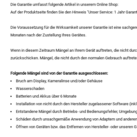
Die Garantie umfasst folgende Artikel in unserem Online Shop:
Patisserie
Auf der Produktseite finden Sie den Hinweis "Unser Service: 1 Jahr Garanti
Pikante Snacks
Die Voraussetzung für die Wirksamkeit unserer Garantie ist eine sachger
Monaten nach der Zustellung Ihres Gerätes.
Porzellan
Wenn in diesem Zeitraum Mängel an Ihrem Gerät auftreten, die nicht durc
zurückschicken. Mängel, die nicht durch den normalen Gebrauch auftreten
POS Material Trinkwerk
Folgende Mängel sind von der Garantie ausgeschlossen:
Profisortiment
Bruch am Display, Kameralinse und/oder Gehäuse
Wasserschaden
Reinigungshilfsmittel
Batterien und Akkus über 6 Monate
Installation von nicht durch den Hersteller zugelassener Software (inkl
Reis / Hülsenfrüchte
Entstandene Mängel durch Betriebs- und Bedienungsfehler, Umgebung
Schäden durch unsachgemäße Anwendung von Adaptern und anderen A
Salz
Öffnen von Geräten bzw. das Entfernen von Hersteller- oder unseren G
Sauergemüse