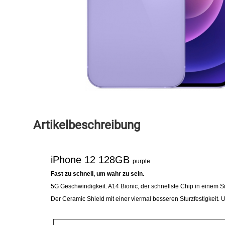
Speichermedien und Rohlinge
Bunte Palette
Spielzeug & Baby
Butter
Zubehör
Cateringzubehör
Convenience Obst & Gemüse
Dekoration
Artikelbeschreibung
Einkochen
iPhone 12 128GB
purple
Einwegartikel / Trinkhalme
Fast zu schnell, um wahr zu sein.
5G Geschwindigkeit. A14 Bionic, der schnellste Chip in einem 
Eistee
Der Ceramic Shield mit einer viermal besseren Sturzfestigkeit.
Elektrogeräte