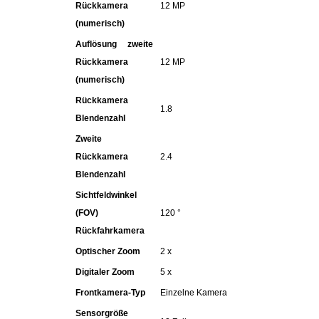
Rückkamera
12 MP
(numerisch)
Schinken
Auflösung zweite
Rückkamera
12 MP
Schokolade
(numerisch)
Rückkamera
Schreibwaren / Büroartikel / Kleber
1.8
Blendenzahl
Zweite
Sekt / Champagner / Frizzante
Rückkamera
2.4
Blendenzahl
Service
Sichtfeldwinkel
(FOV)
120 °
Sirupe
Rückfahrkamera
Optischer Zoom
2 x
Speck / Rohschinken
Digitaler Zoom
5 x
Spezialreiniger
Frontkamera-Typ
Einzelne Kamera
Sensorgröße