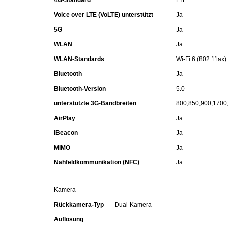
4G-Standard
LTE
Voice over LTE (VoLTE) unterstützt
Ja
Patisserie
5G
Ja
WLAN
Ja
Pikante Snacks
WLAN-Standards
Wi-Fi 6 (802.11ax)
Porzellan
Bluetooth
Ja
Bluetooth-Version
5.0
POS Material Trinkwerk
unterstützte 3G-Bandbreiten
800,850,900,1700
AirPlay
Ja
Profisortiment
iBeacon
Ja
MIMO
Ja
Reinigungshilfsmittel
Nahfeldkommunikation (NFC)
Ja
Reis / Hülsenfrüchte
Kamera
Salz
Rückkamera-Typ
Dual-Kamera
Auflösung
Sauergemüse