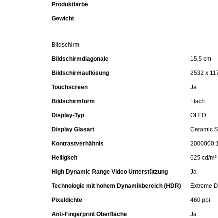
Produktfarbe
Kaffee / Tee Zubehör
Gewicht
Kakao
Bildschirm
Karaffen / Krüge
Bildschirmdiagonale
15,5 cm
Bildschirmauflösung
2532 x 117
Kartoffelprod./Beilagen/Fruchtsalat gek.
Touchscreen
Ja
Bildschirmform
Flach
Kartoffelprodukte
Display-Typ
OLED
Display Glasart
Ceramic S
Kau-/ Fruchtgummi/ Kindersüßware
Kontrastverhältnis
2000000:
Kerzen / Anzündhilfen
Helligkeit
625 cd/m²
High Dynamic Range Video Unterstützung
Ja
Kochgeschirr
Technologie mit hohem Dynamikbereich (HDR)
Extreme 
Pixeldichte
460 ppi
Körperpflege
Anti-Fingerprint Oberfläche
Ja