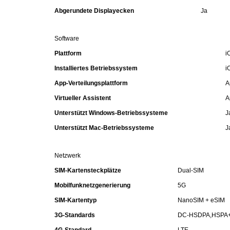
Abgerundete Displayecken
Ja
Küchenzubehör
Software
Limonaden
Plattform
i
Marinierte / geräucherte Fische
Installiertes Betriebssystem
i
App-Verteilungsplattform
A
Mehl / Griess / Stärke / Getreide
Virtueller Assistent
A
Unterstützt Windows-Betriebssysteme
J
Mundpflege
Unterstützt Mac-Betriebssysteme
J
Obst
Netzwerk
Obstkonserven
SIM-Kartensteckplätze
Dual-SIM
Mobilfunknetzgenerierung
5G
Öle
SIM-Kartentyp
NanoSIM + eSIM
3G-Standards
DC-HSDPA,HSPA
Papier / Hygiene