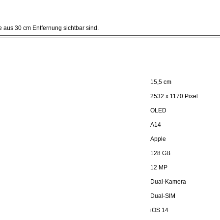
 aus 30 cm Entfernung sichtbar sind.
15,5 cm
2532 x 1170 Pixel
OLED
A14
Apple
128 GB
12 MP
Dual-Kamera
Dual-SIM
iOS 14