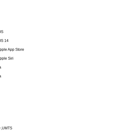
OS
OS 14
pple App Store
pple Siri
a
a
+,UMTS