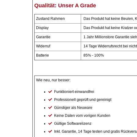
Qualität:
Unser A Grade
Essig
Zustand Rahmen
Das Produkt hat keine Beulen, K
Display
Das Produkt hat keine Kratzer o
Feinkost-/Fischkonserve
Garantie
1 Jahr Millionstore Garantie si
Fertiggerichte trocken
Widerruf
14 Tage Widerrufsrecht bei nicht
Batterie
85% - 100%
Fruchtsaft
Frühstück / Cerealien
Wie neu, nur besser:
Frühstück / süße Aufstriche
Funktioniert einwandfrei
Professionell geprüft und gereinigt
Garnierung
Günstiger als Neuware
Keine Daten vom vorigen Kunden
Garten
Gültige Softwarelizenz
Inkl. Garantie, 14 Tage testen und gratis Rückver