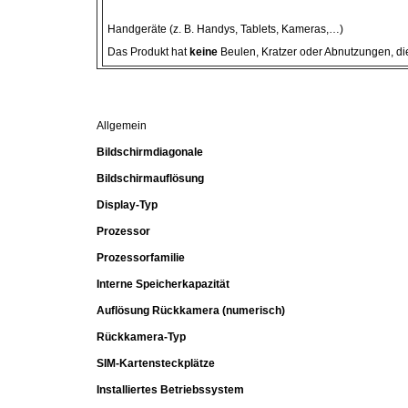
Gemüsekonserven
Handgeräte (z. B. Handys, Tablets, Kameras,…)
Geschirrreiniger
Das Produkt hat
keine
Beulen, Kratzer oder Abnutzungen, die
Gewürze
Allgemein
Gläser
Bildschirmdiagonale
Bildschirmauflösung
Haarkosmetik
Display-Typ
Prozessor
Haushaltshelfer
Prozessorfamilie
Haushaltsreiniger
Interne Speicherkapazität
Auflösung Rückkamera (numerisch)
Isotonische / Energy / Eiskaffee
Rückkamera-Typ
SIM-Kartensteckplätze
Kaffee
Installiertes Betriebssystem