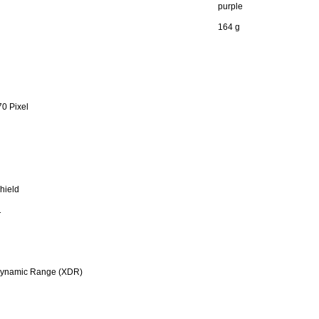
purple
164 g
0 Pixel
hield
1
Dynamic Range (XDR)