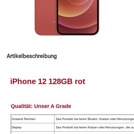
Speichermedien und Rohlinge
Bunte Palette
Spielzeug & Baby
Butter
Zubehör
Cateringzubehör
Artikelbeschreibung
Convenience Obst & Gemüse
Dekoration
iPhone 12 128GB rot
Einkochen
Einwegartikel / Trinkhalme
Qualität:
Unser A Grade
Eistee
Zustand Rahmen
Das Produkt hat keine Beulen, Kratzer oder Abnutzungen
Display
Das Produkt hat keine Kratzer oder Abnutzungen, die au
Elektrogeräte