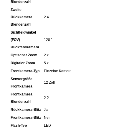
Blendenzahl
Zweite
Schinken
Rückkamera
2.4
Blendenzahl
Schokolade
Sichtfeldwinkel
(FOV)
120 °
Schreibwaren / Büroartikel / Kleber
Rückfahrkamera
Optischer Zoom
2 x
Sekt / Champagner / Frizzante
Digitaler Zoom
5 x
Frontkamera-Typ
Einzelne Kamera
Service
Sensorgröße
12 Zoll
Frontkamera
Sirupe
Frontkamera
2.2
Blendenzahl
Speck / Rohschinken
Rückkamera-Blitz
Ja
Frontkamera-Blitz
Nein
Spezialreiniger
Flash-Typ
LED