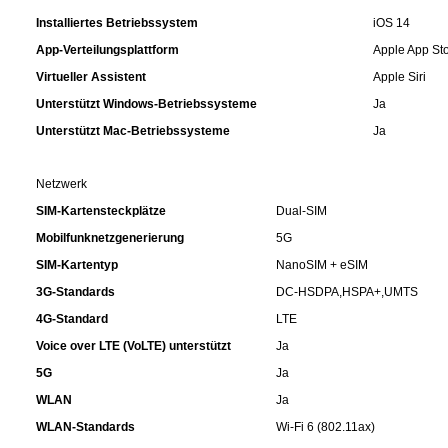
Installiertes Betriebssystem
iOS 14
Küchenzubehör
App-Verteilungsplattform
Apple App St
Limonaden
Virtueller Assistent
Apple Siri
Unterstützt Windows-Betriebssysteme
Ja
Marinierte / geräucherte Fische
Unterstützt Mac-Betriebssysteme
Ja
Mehl / Griess / Stärke / Getreide
Netzwerk
SIM-Kartensteckplätze
Dual-SIM
Mundpflege
Mobilfunknetzgenerierung
5G
SIM-Kartentyp
NanoSIM + eSIM
Obst
3G-Standards
DC-HSDPA,HSPA+,UMTS
4G-Standard
LTE
Obstkonserven
Voice over LTE (VoLTE) unterstützt
Ja
5G
Ja
Öle
WLAN
Ja
WLAN-Standards
Wi-Fi 6 (802.11ax)
Papier / Hygiene