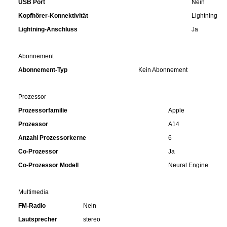
USB Port
Nein
Kopfhörer-Konnektivität
Lightning
Lightning-Anschluss
Ja
Abonnement
Abonnement-Typ
Kein Abonnement
Prozessor
Prozessorfamilie
Apple
Prozessor
A14
Anzahl Prozessorkerne
6
Co-Prozessor
Ja
Co-Prozessor Modell
Neural Engine
Multimedia
FM-Radio
Nein
Lautsprecher
stereo