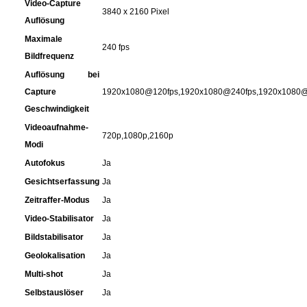
Video-Capture
Spirituosen
3840 x 2160 Pixel
Auflösung
Maximale
Tee
240 fps
Bildfrequenz
Auflösung bei
Teigwaren
Capture
1920x1080@120fps,1920x1080@240fps,1920x1080@
Geschwindigkeit
Textilien
Videoaufnahme-
720p,1080p,2160p
Modi
Tischbereich
Autofokus
Ja
Tischkultur
Gesichtserfassung
Ja
Zeitraffer-Modus
Ja
Trocken-/Backfrüchte
Video-Stabilisator
Ja
Bildstabilisator
Ja
Verpackung- und Verbrauchsmaterial
Geolokalisation
Ja
Multi-shot
Ja
Waffeln / Kekse
Selbstauslöser
Ja