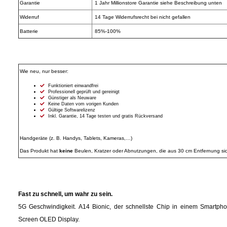
Garantie
1 Jahr Millionstore Garantie siehe Beschreibung unten
Widerruf
14 Tage Widerrufsrecht bei nicht gefallen
Essig
Batterie
85%-100%
Feinkost-/Fischkonserve
Wie neu, nur besser:
Fertiggerichte trocken
Funktioniert einwandfrei
Professionell geprüft und gereinigt
Günstiger als Neuware
Fruchtsaft
Keine Daten vom vorigen Kunden
Gültige Softwarelizenz
Inkl. Garantie, 14 Tage testen und gratis Rückversand
Frühstück / Cerealien
Handgeräte (z. B. Handys, Tablets, Kameras,…)
Das Produkt hat
keine
Beulen, Kratzer oder Abnutzungen, die aus 30 cm Entfernung sic
Frühstück / süße Aufstriche
Garnierung
Fast zu schnell, um wahr zu sein.
Garten
5G Geschwindigkeit. A14 Bionic, der schnellste Chip in einem Smartphon
Screen OLED Display.