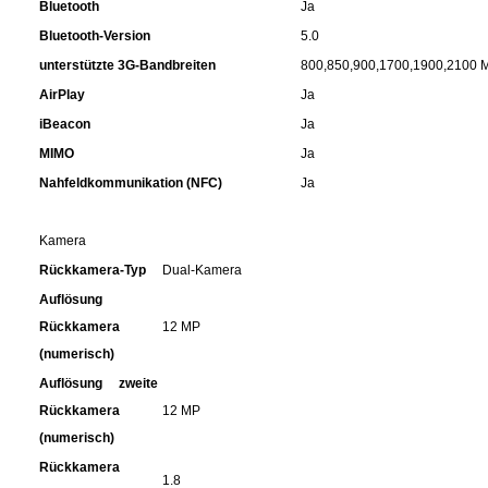
Bluetooth
Ja
Bluetooth-Version
5.0
Patisserie
unterstützte 3G-Bandbreiten
800,850,900,1700,1900,2100 
AirPlay
Ja
Pikante Snacks
iBeacon
Ja
Porzellan
MIMO
Ja
Nahfeldkommunikation (NFC)
Ja
POS Material Trinkwerk
Kamera
Profisortiment
Rückkamera-Typ
Dual-Kamera
Auflösung
Reinigungshilfsmittel
Rückkamera
12 MP
(numerisch)
Reis / Hülsenfrüchte
Auflösung zweite
Rückkamera
12 MP
Salz
(numerisch)
Rückkamera
1.8
Sauergemüse