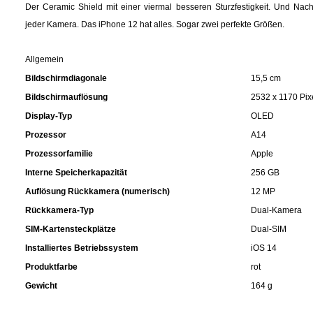
Gemüsekonserven
Der Ceramic Shield mit einer viermal besseren Sturzfestigkeit. Und Nac
jeder Kamera. Das iPhone 12 hat alles. Sogar zwei perfekte Größen.
Geschirrreiniger
Allgemein
Gewürze
Bildschirmdiagonale
15,5 cm
Bildschirmauflösung
2532 x 1170 Pix
Gläser
Display-Typ
OLED
Prozessor
A14
Haarkosmetik
Prozessorfamilie
Apple
Interne Speicherkapazität
256 GB
Haushaltshelfer
Auflösung Rückkamera (numerisch)
12 MP
Rückkamera-Typ
Dual-Kamera
Haushaltsreiniger
SIM-Kartensteckplätze
Dual-SIM
Installiertes Betriebssystem
iOS 14
Isotonische / Energy / Eiskaffee
Produktfarbe
rot
Gewicht
164 g
Kaffee