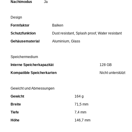
Nachtmodus
Ja
Waschmittel
Design
Wasser
Formfaktor
Balken
Schutzfunktion
Dust resistant, Splash proof, Water resistant
Wein
Gehäusematerial
Aluminium, Glass
Wurst
Speichermedium
Interne Speicherkapazität
128 GB
Zucker / Süßstoffe
Kompatible Speicherkarten
Nicht unterstützt
Gewicht und Abmessungen
Gewicht
164 g
Breite
71,5 mm
Tiefe
7,4 mm
Höhe
146,7 mm