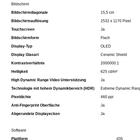
Bildschirm
Kaffee / Tee Zubehör
Bildschirmdiagonale
15,5 cm
Kakao
Bildschirmauflösung
2532 x 1170 Pixel
Touchscreen
Ja
Karaffen / Krüge
Bildschirmform
Flach
Display-Typ
OLED
Kartoffelprod./Beilagen/Fruchtsalat gek.
Display Glasart
Ceramic Shield
Kontrastverhältnis
2000000:1
Kartoffelprodukte
Helligkeit
625 cd/m²
High Dynamic Range Video Unterstützung
Ja
Kau-/ Fruchtgummi/ Kindersüßware
Technologie mit hohem Dynamikbereich (HDR)
Extreme Dynamic Ran
Pixeldichte
460 ppi
Kerzen / Anzündhilfen
Anti-Fingerprint Oberfläche
Ja
Abgerundete Displayecken
Ja
Kochgeschirr
Software
Körperpflege
Plattform
iOS