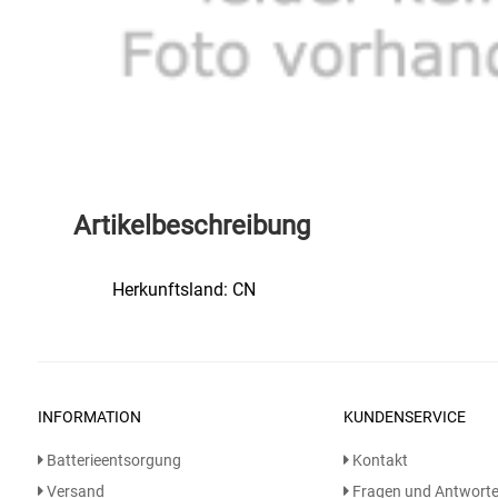
Speichermedien und Rohlinge
Bunte Palette
Spielzeug & Baby
Butter
Zubehör
Cateringzubehör
Convenience Obst & Gemüse
Artikelbeschreibung
Dekoration
Herkunftsland: CN
Einkochen
Einwegartikel / Trinkhalme
INFORMATION
KUNDENSERVICE
Eistee
Batterieentsorgung
Kontakt
Elektrogeräte
Versand
Fragen und Antwort