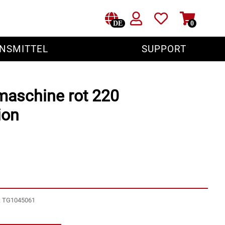
DE
0
NSMITTEL
SUPPORT
maschine rot 220
ion
r: TG1045061