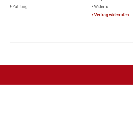
Zahlung
Widerruf
Essig
Vertrag widerrufen
Feinkost-/Fischkonserve
Fertiggerichte trocken
Fruchtsaft
Frühstück / Cerealien
Frühstück / süße Aufstriche
Garnierung
Garten