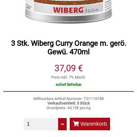
Speichermedien und Rohlinge
Bunte Palette
Spielzeug & Baby
Butter
Zubehör
Cateringzubehör
3 Stk. Wiberg Curry Orange m. gerö.
Gewü. 470ml
Convenience Obst & Gemüse
37,09 €
Dekoration
Preis inkl. 7% MwSt.
sofort lieferbar
Einkochen
Millionstore Artikel-Nummer: TG1110188
Verkaufseinheit: 3 Stück
Einwegartikel / Trinkhalme
Grundpreis: 44,15€ pro kg
Eistee
Warenkorb
Elektrogeräte