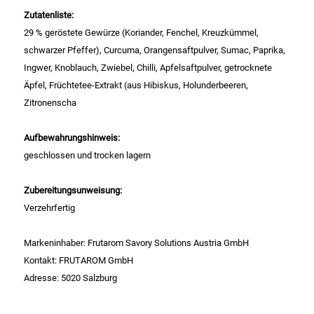
Gemüsekonserven
Zutatenliste:
29 % geröstete Gewürze (Koriander, Fenchel, Kreuzkümmel,
Geschirrreiniger
schwarzer Pfeffer), Curcuma, Orangensaftpulver, Sumac, Paprika,
Ingwer, Knoblauch, Zwiebel, Chilli, Apfelsaftpulver, getrocknete
Gewürze
Äpfel, Früchtetee-Extrakt (aus Hibiskus, Holunderbeeren,
Zitronenscha
Gläser
Aufbewahrungshinweis:
Haarkosmetik
geschlossen und trocken lagern
Haushaltshelfer
Zubereitungsunweisung:
Verzehrfertig
Haushaltsreiniger
Markeninhaber: Frutarom Savory Solutions Austria GmbH
Isotonische / Energy / Eiskaffee
Kontakt: FRUTAROM GmbH
Adresse: 5020 Salzburg
Kaffee