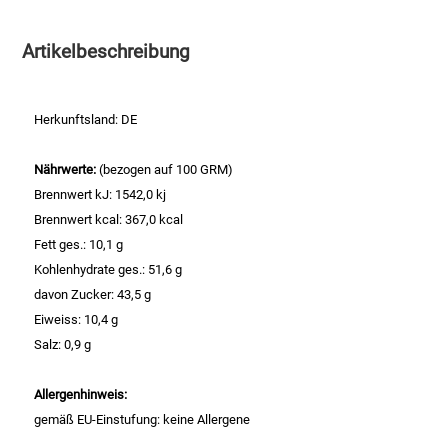
Essig
Artikelbeschreibung
Feinkost-/Fischkonserve
Herkunftsland: DE
Fertiggerichte trocken
Nährwerte:
(bezogen auf 100 GRM)
Brennwert kJ: 1542,0 kj
Fruchtsaft
Brennwert kcal: 367,0 kcal
Fett ges.: 10,1 g
Frühstück / Cerealien
Kohlenhydrate ges.: 51,6 g
davon Zucker: 43,5 g
Frühstück / süße Aufstriche
Eiweiss: 10,4 g
Salz: 0,9 g
Garnierung
Allergenhinweis:
Garten
gemäß EU-Einstufung: keine Allergene