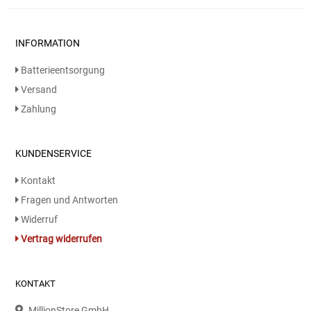
Kaffee / Tee Zubehör
INFORMATION
Kakao
Batterieentsorgung
Karaffen / Krüge
Versand
Zahlung
Kartoffelprod./Beilagen/Fruchtsalat gek.
Kartoffelprodukte
KUNDENSERVICE
Kontakt
Kau-/ Fruchtgummi/ Kindersüßware
Fragen und Antworten
Widerruf
Kerzen / Anzündhilfen
Vertrag widerrufen
Kochgeschirr
KONTAKT
Körperpflege
MillionStore GmbH