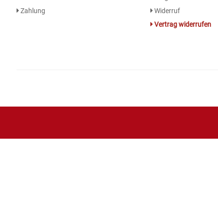
Zahlung
Widerruf
Essig
Vertrag widerrufen
Feinkost-/Fischkonserve
Fertiggerichte trocken
Fruchtsaft
Frühstück / Cerealien
Frühstück / süße Aufstriche
Garnierung
Garten