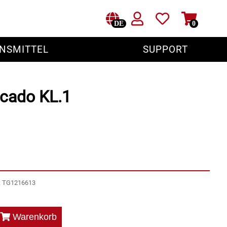
DE
0
NSMITTEL
SUPPORT
ocado KL.1
r: TG1216613
Warenkorb