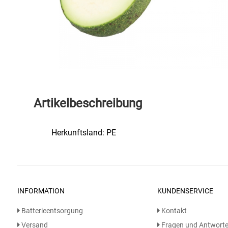
Speichermedien und Rohlinge
Bunte Palette
Spielzeug & Baby
Butter
Zubehör
Cateringzubehör
Convenience Obst & Gemüse
Artikelbeschreibung
Dekoration
Herkunftsland: PE
Einkochen
Einwegartikel / Trinkhalme
INFORMATION
KUNDENSERVICE
Eistee
Batterieentsorgung
Kontakt
Elektrogeräte
Versand
Fragen und Antwort