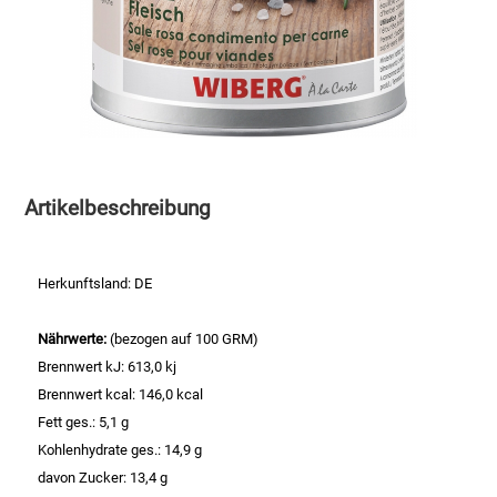
Speichermedien und Rohlinge
Bunte Palette
Spielzeug & Baby
Butter
Zubehör
Cateringzubehör
Artikelbeschreibung
Convenience Obst & Gemüse
Dekoration
Herkunftsland: DE
Einkochen
Nährwerte:
(bezogen auf 100 GRM)
Brennwert kJ: 613,0 kj
Einwegartikel / Trinkhalme
Brennwert kcal: 146,0 kcal
Fett ges.: 5,1 g
Eistee
Kohlenhydrate ges.: 14,9 g
davon Zucker: 13,4 g
Elektrogeräte