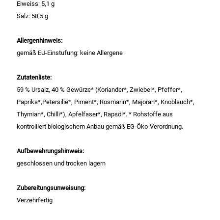
Eiweiss: 5,1 g
Salz: 58,5 g
Essig
Allergenhinweis:
Feinkost-/Fischkonserve
gemäß EU-Einstufung: keine Allergene
Fertiggerichte trocken
Zutatenliste:
59 % Ursalz, 40 % Gewürze* (Koriander*, Zwiebel*, Pfeffer*,
Fruchtsaft
Paprika*,Petersilie*, Piment*, Rosmarin*, Majoran*, Knoblauch*,
Thymian*, Chilli*), Apfelfaser*, Rapsöl*. * Rohstoffe aus
Frühstück / Cerealien
kontrolliert biologischem Anbau gemäß EG-Öko-Verordnung.
Frühstück / süße Aufstriche
Aufbewahrungshinweis:
geschlossen und trocken lagern
Garnierung
Zubereitungsunweisung:
Garten
Verzehrfertig