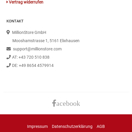
Vertrag widerrufen
Kaffee / Tee Zubehör
Kakao
KONTAKT
MillionStore GmbH
Karaffen / Krüge
Mooshamstrasse 1, 5161 Elixhausen
support@millionstore.com
Kartoffelprod./Beilagen/Fruchtsalat gek.
AT: +43 720 510 838
Kartoffelprodukte
DE: +49 8654 4579914
Kau-/ Fruchtgummi/ Kindersüßware
Kerzen / Anzündhilfen
acebook
Kochgeschirr
Körperpflege
Impressum
Datenschutzerklärung
AGB