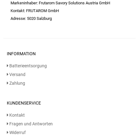
Gemüsekonserven
Markeninhaber: Frutarom Savory Solutions Austria GmbH
Kontakt: FRUTAROM GmbH
Geschirrreiniger
Adresse: 5020 Salzburg
Gewürze
Gläser
INFORMATION
Haarkosmetik
Batterieentsorgung
Versand
Haushaltshelfer
Zahlung
Haushaltsreiniger
KUNDENSERVICE
Isotonische / Energy / Eiskaffee
Kontakt
Fragen und Antworten
Kaffee
Widerruf