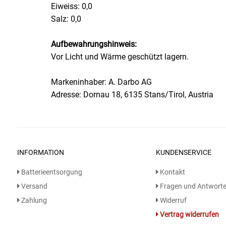
Eiweiss: 0,0
Salz: 0,0
Essig
Aufbewahrungshinweis:
Feinkost-/Fischkonserve
Vor Licht und Wärme geschützt lagern.
Fertiggerichte trocken
Markeninhaber: A. Darbo AG
Adresse: Dornau 18, 6135 Stans/Tirol, Austria
Fruchtsaft
Frühstück / Cerealien
Frühstück / süße Aufstriche
INFORMATION
KUNDENSERVICE
Batterieentsorgung
Kontakt
Garnierung
Versand
Fragen und Antwort
Zahlung
Widerruf
Garten
Vertrag widerrufen