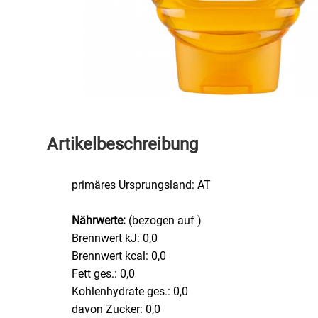
Speichermedien und Rohlinge
Bunte Palette
Spielzeug & Baby
Butter
Zubehör
Cateringzubehör
Convenience Obst & Gemüse
Artikelbeschreibung
Dekoration
primäres Ursprungsland: AT
Einkochen
Nährwerte:
(bezogen auf )
Brennwert kJ: 0,0
Einwegartikel / Trinkhalme
Brennwert kcal: 0,0
Fett ges.: 0,0
Eistee
Kohlenhydrate ges.: 0,0
davon Zucker: 0,0
Elektrogeräte