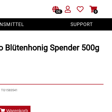
DE
0
NSMITTEL
SUPPORT
bo Blütenhonig Spender 500g
r: TG1583541
Warenkorb