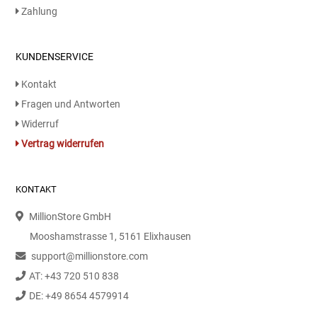
Zahlung
Essig
KUNDENSERVICE
Feinkost-/Fischkonserve
Kontakt
Fertiggerichte trocken
Fragen und Antworten
Widerruf
Fruchtsaft
Vertrag widerrufen
Frühstück / Cerealien
KONTAKT
Frühstück / süße Aufstriche
MillionStore GmbH
Mooshamstrasse 1, 5161 Elixhausen
Garnierung
support@millionstore.com
AT: +43 720 510 838
Garten
DE: +49 8654 4579914