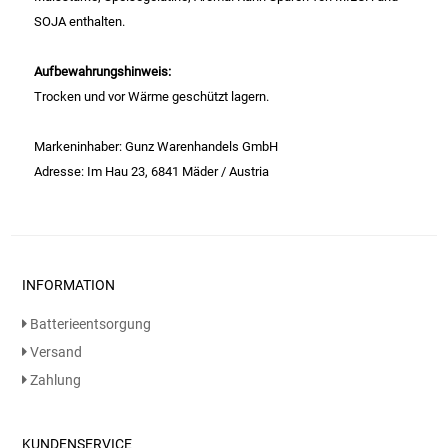
Gemüsekonserven
SOJA enthalten.
Geschirrreiniger
Aufbewahrungshinweis:
Trocken und vor Wärme geschützt lagern.
Gewürze
Markeninhaber: Gunz Warenhandels GmbH
Gläser
Adresse: Im Hau 23, 6841 Mäder / Austria
Haarkosmetik
Haushaltshelfer
INFORMATION
Haushaltsreiniger
Batterieentsorgung
Versand
Isotonische / Energy / Eiskaffee
Zahlung
Kaffee
KUNDENSERVICE