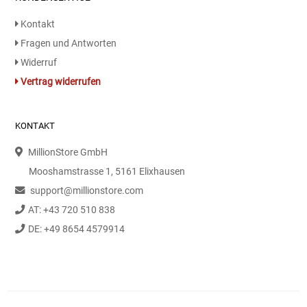
Kaffee / Tee Zubehör
Kontakt
Fragen und Antworten
Kakao
Widerruf
Karaffen / Krüge
Vertrag widerrufen
Kartoffelprod./Beilagen/Fruchtsalat gek.
KONTAKT
Kartoffelprodukte
MillionStore GmbH
Mooshamstrasse 1, 5161 Elixhausen
Kau-/ Fruchtgummi/ Kindersüßware
support@millionstore.com
AT: +43 720 510 838
Kerzen / Anzündhilfen
DE: +49 8654 4579914
Kochgeschirr
Körperpflege