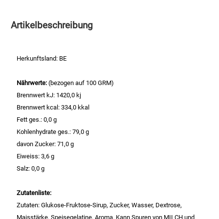
Essig
Artikelbeschreibung
Feinkost-/Fischkonserve
Herkunftsland: BE
Fertiggerichte trocken
Nährwerte:
(bezogen auf 100 GRM)
Brennwert kJ: 1420,0 kj
Fruchtsaft
Brennwert kcal: 334,0 kkal
Fett ges.: 0,0 g
Frühstück / Cerealien
Kohlenhydrate ges.: 79,0 g
davon Zucker: 71,0 g
Frühstück / süße Aufstriche
Eiweiss: 3,6 g
Salz: 0,0 g
Garnierung
Zutatenliste:
Garten
Zutaten: Glukose-Fruktose-Sirup, Zucker, Wasser, Dextrose,
Maisstärke, Speisegelatine, Aroma. Kann Spuren von MILCH und