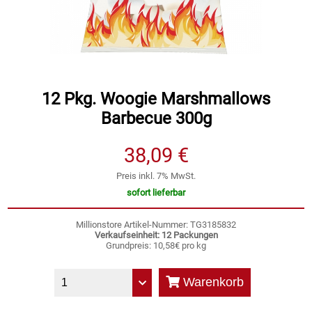
Speichermedien und Rohlinge
Bunte Palette
Spielzeug & Baby
Butter
Zubehör
Cateringzubehör
12 Pkg. Woogie Marshmallows
Barbecue 300g
Convenience Obst & Gemüse
38,09 €
Dekoration
Preis inkl. 7% MwSt.
sofort lieferbar
Einkochen
Millionstore Artikel-Nummer: TG3185832
Verkaufseinheit: 12 Packungen
Einwegartikel / Trinkhalme
Grundpreis: 10,58€ pro kg
Eistee
Warenkorb
Elektrogeräte