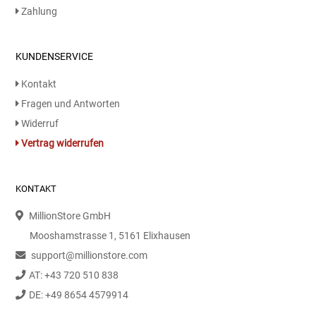
Zahlung
Essig
KUNDENSERVICE
Feinkost-/Fischkonserve
Kontakt
Fertiggerichte trocken
Fragen und Antworten
Widerruf
Fruchtsaft
Vertrag widerrufen
Frühstück / Cerealien
KONTAKT
Frühstück / süße Aufstriche
MillionStore GmbH
Mooshamstrasse 1, 5161 Elixhausen
Garnierung
support@millionstore.com
AT: +43 720 510 838
Garten
DE: +49 8654 4579914