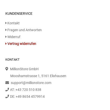
Essig
KUNDENSERVICE
Kontakt
Feinkost-/Fischkonserve
Fragen und Antworten
Fertiggerichte trocken
Widerruf
Vertrag widerrufen
Fruchtsaft
KONTAKT
Frühstück / Cerealien
MillionStore GmbH
Frühstück / süße Aufstriche
Mooshamstrasse 1, 5161 Elixhausen
support@millionstore.com
Garnierung
AT: +43 720 510 838
DE: +49 8654 4579914
Garten