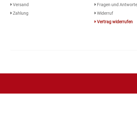
Versand
Fragen und Antwort
Zahlung
Widerruf
Essig
Vertrag widerrufen
Feinkost-/Fischkonserve
Fertiggerichte trocken
Fruchtsaft
Frühstück / Cerealien
Frühstück / süße Aufstriche
Garnierung
Garten