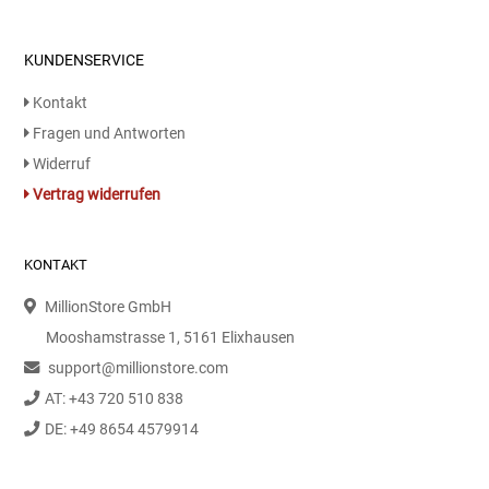
Essig
KUNDENSERVICE
Kontakt
Feinkost-/Fischkonserve
Fragen und Antworten
Fertiggerichte trocken
Widerruf
Vertrag widerrufen
Fruchtsaft
KONTAKT
Frühstück / Cerealien
MillionStore GmbH
Frühstück / süße Aufstriche
Mooshamstrasse 1, 5161 Elixhausen
support@millionstore.com
Garnierung
AT: +43 720 510 838
DE: +49 8654 4579914
Garten