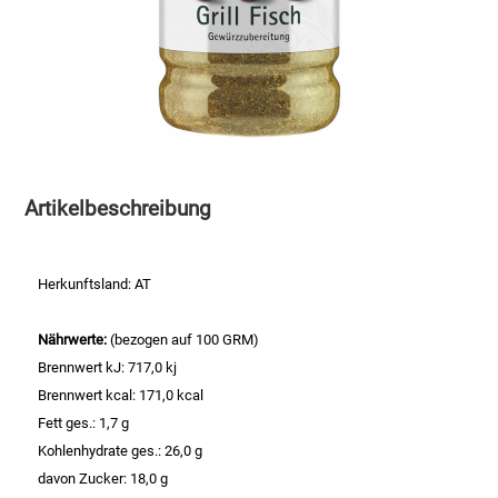
Speichermedien und Rohlinge
Bunte Palette
Spielzeug & Baby
Butter
Zubehör
Cateringzubehör
Artikelbeschreibung
Convenience Obst & Gemüse
Dekoration
Herkunftsland: AT
Einkochen
Nährwerte:
(bezogen auf 100 GRM)
Brennwert kJ: 717,0 kj
Einwegartikel / Trinkhalme
Brennwert kcal: 171,0 kcal
Fett ges.: 1,7 g
Eistee
Kohlenhydrate ges.: 26,0 g
davon Zucker: 18,0 g
Elektrogeräte