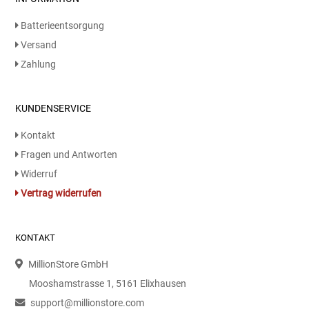
Gemüsekonserven
Batterieentsorgung
Geschirrreiniger
Versand
Zahlung
Gewürze
KUNDENSERVICE
Gläser
Kontakt
Haarkosmetik
Fragen und Antworten
Widerruf
Haushaltshelfer
Vertrag widerrufen
Haushaltsreiniger
KONTAKT
Isotonische / Energy / Eiskaffee
MillionStore GmbH
Mooshamstrasse 1, 5161 Elixhausen
Kaffee
support@millionstore.com