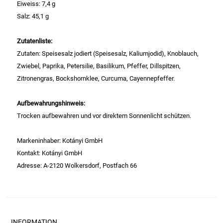
Eiweiss: 7,4 g
Salz: 45,1 g
Essig
Zutatenliste:
Feinkost-/Fischkonserve
Zutaten: Speisesalz jodiert (Speisesalz, Kaliumjodid), Knoblauch,
Zwiebel, Paprika, Petersilie, Basilikum, Pfeffer, Dillspitzen,
Fertiggerichte trocken
Zitronengras, Bockshornklee, Curcuma, Cayennepfeffer.
Fruchtsaft
Aufbewahrungshinweis:
Trocken aufbewahren und vor direktem Sonnenlicht schützen.
Frühstück / Cerealien
Markeninhaber: Kotányi GmbH
Frühstück / süße Aufstriche
Kontakt: Kotányi GmbH
Adresse: A-2120 Wolkersdorf, Postfach 66
Garnierung
Garten
INFORMATION