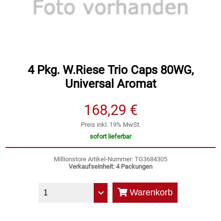
Speichermedien und Rohlinge
Bunte Palette
Spielzeug & Baby
Butter
Zubehör
Cateringzubehör
4 Pkg. W.Riese Trio Caps 80WG,
Universal Aromat
Convenience Obst & Gemüse
168,29 €
Dekoration
Preis inkl. 19% MwSt.
sofort lieferbar
Einkochen
Millionstore Artikel-Nummer: TG3684305
Verkaufseinheit: 4 Packungen
Einwegartikel / Trinkhalme
Warenkorb
Eistee
Elektrogeräte