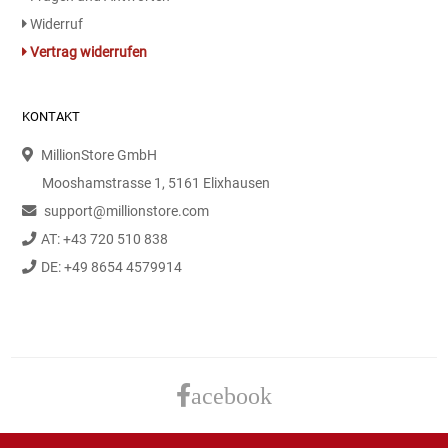
Gemüsekonserven
Widerruf
Vertrag widerrufen
Geschirrreiniger
Gewürze
KONTAKT
MillionStore GmbH
Gläser
Mooshamstrasse 1, 5161 Elixhausen
Haarkosmetik
support@millionstore.com
AT: +43 720 510 838
Haushaltshelfer
DE: +49 8654 4579914
Haushaltsreiniger
Isotonische / Energy / Eiskaffee
acebook
Kaffee