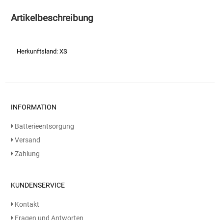
Artikelbeschreibung
Essig
Feinkost-/Fischkonserve
Herkunftsland: XS
Fertiggerichte trocken
Fruchtsaft
INFORMATION
Frühstück / Cerealien
Batterieentsorgung
Versand
Frühstück / süße Aufstriche
Zahlung
Garnierung
KUNDENSERVICE
Garten
Kontakt
Fragen und Antworten