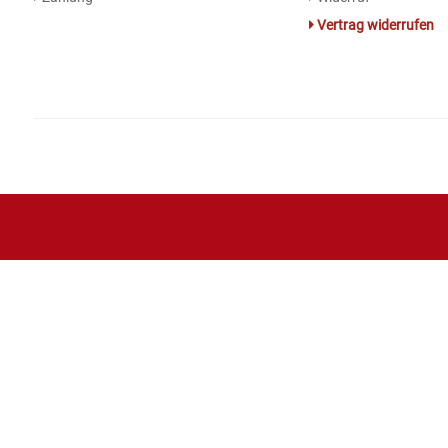
Vertrag widerrufen
Essig
Feinkost-/Fischkonserve
Fertiggerichte trocken
Fruchtsaft
Frühstück / Cerealien
Frühstück / süße Aufstriche
Garnierung
Garten