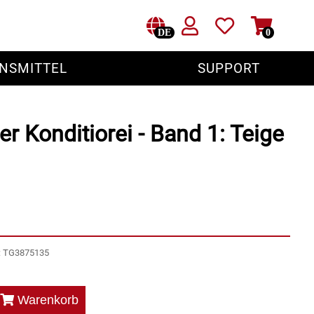
DE
0
NSMITTEL
SUPPORT
r Konditiorei - Band 1: Teige
r: TG3875135
Warenkorb