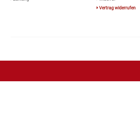
Vertrag widerrufen
Essig
Feinkost-/Fischkonserve
Fertiggerichte trocken
Fruchtsaft
Frühstück / Cerealien
Frühstück / süße Aufstriche
Garnierung
Garten