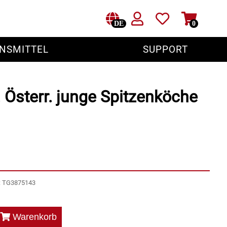
DE
0
NSMITTEL
SUPPORT
 Österr. junge Spitzenköche
r: TG3875143
Warenkorb