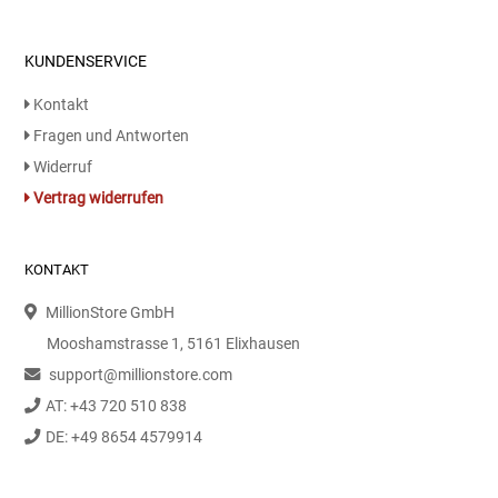
Essig
KUNDENSERVICE
Kontakt
Feinkost-/Fischkonserve
Fragen und Antworten
Fertiggerichte trocken
Widerruf
Vertrag widerrufen
Fruchtsaft
KONTAKT
Frühstück / Cerealien
MillionStore GmbH
Frühstück / süße Aufstriche
Mooshamstrasse 1, 5161 Elixhausen
support@millionstore.com
Garnierung
AT: +43 720 510 838
DE: +49 8654 4579914
Garten