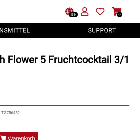
DE
0
NSMITTEL
SUPPORT
h Flower 5 Fruchtcocktail 3/1
r: TG756452
Warenkorb