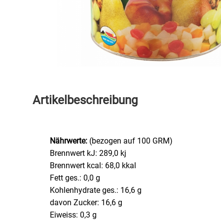
Speichermedien und Rohlinge
Bunte Palette
Spielzeug & Baby
Butter
Zubehör
Cateringzubehör
Convenience Obst & Gemüse
Artikelbeschreibung
Dekoration
Nährwerte:
(bezogen auf 100 GRM)
Einkochen
Brennwert kJ: 289,0 kj
Brennwert kcal: 68,0 kkal
Einwegartikel / Trinkhalme
Fett ges.: 0,0 g
Kohlenhydrate ges.: 16,6 g
Eistee
davon Zucker: 16,6 g
Eiweiss: 0,3 g
Elektrogeräte