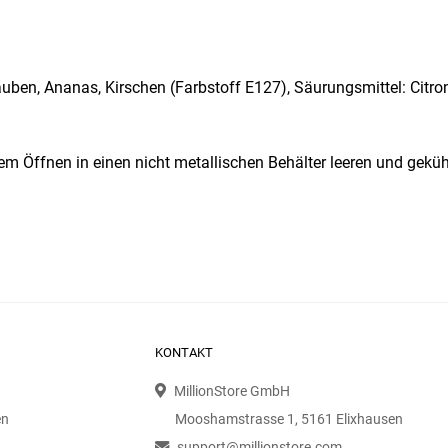
rauben, Ananas, Kirschen (Farbstoff E127), Säurungsmittel: Citr
m Öffnen in einen nicht metallischen Behälter leeren und geküh
KONTAKT
MillionStore GmbH
en
Mooshamstrasse 1, 5161 Elixhausen
support@millionstore.com