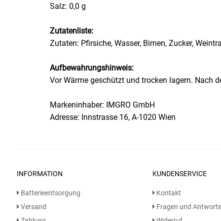
Salz: 0,0 g
Essig
Zutatenliste:
Zutaten: Pfirsiche, Wasser, Birnen, Zucker, Weint
Feinkost-/Fischkonserve
Aufbewahrungshinweis:
Fertiggerichte trocken
Vor Wärme geschützt und trocken lagern. Nach de
Fruchtsaft
Markeninhaber: IMGRO GmbH
Adresse: Innstrasse 16, A-1020 Wien
Frühstück / Cerealien
Frühstück / süße Aufstriche
Garnierung
INFORMATION
KUNDENSERVICE
Batterieentsorgung
Kontakt
Garten
Versand
Fragen und Antwort
Zahlung
Widerruf