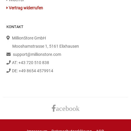
Gemüsekonserven
Vertrag widerrufen
Geschirrreiniger
KONTAKT
Gewürze
MillionStore GmbH
Gläser
Mooshamstrasse 1, 5161 Elixhausen
support@millionstore.com
Haarkosmetik
AT: +43 720 510 838
DE: +49 8654 4579914
Haushaltshelfer
Haushaltsreiniger
Isotonische / Energy / Eiskaffee
acebook
Kaffee