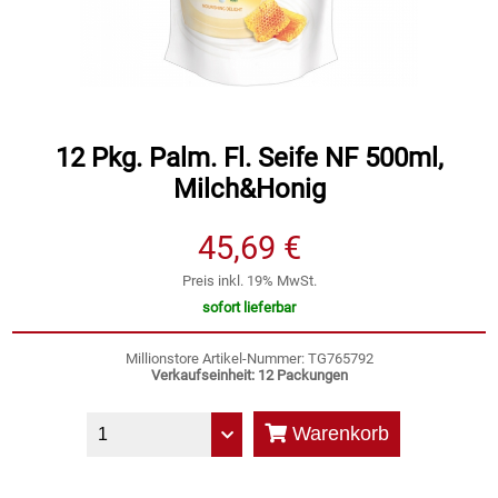
Speichermedien und Rohlinge
Bunte Palette
Spielzeug & Baby
Butter
Zubehör
Cateringzubehör
12 Pkg. Palm. Fl. Seife NF 500ml,
Milch&Honig
Convenience Obst & Gemüse
45,69 €
Dekoration
Preis inkl. 19% MwSt.
sofort lieferbar
Einkochen
Millionstore Artikel-Nummer: TG765792
Verkaufseinheit: 12 Packungen
Einwegartikel / Trinkhalme
Warenkorb
Eistee
Elektrogeräte