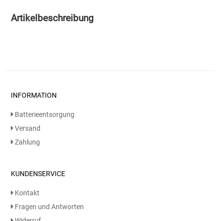
Artikelbeschreibung
Essig
Feinkost-/Fischkonserve
Fertiggerichte trocken
INFORMATION
Fruchtsaft
Batterieentsorgung
Frühstück / Cerealien
Versand
Zahlung
Frühstück / süße Aufstriche
Garnierung
KUNDENSERVICE
Kontakt
Garten
Fragen und Antworten
Widerruf