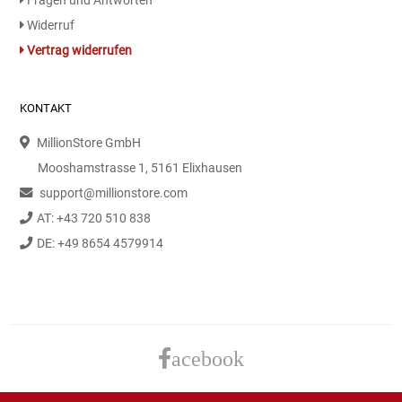
Fragen und Antworten
Kaffee / Tee Zubehör
Widerruf
Vertrag widerrufen
Kakao
Karaffen / Krüge
KONTAKT
MillionStore GmbH
Kartoffelprod./Beilagen/Fruchtsalat gek.
Mooshamstrasse 1, 5161 Elixhausen
support@millionstore.com
Kartoffelprodukte
AT: +43 720 510 838
Kau-/ Fruchtgummi/ Kindersüßware
DE: +49 8654 4579914
Kerzen / Anzündhilfen
Kochgeschirr
acebook
Körperpflege