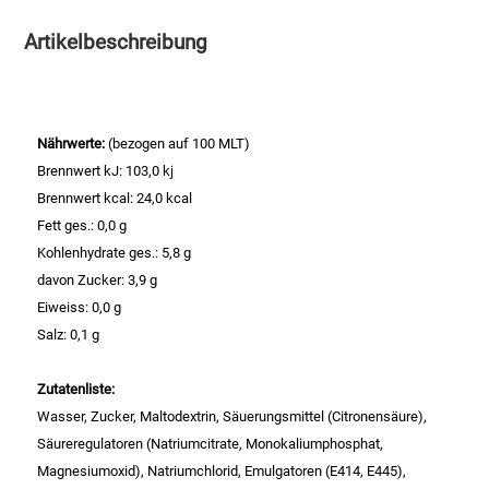
Artikelbeschreibung
Essig
Feinkost-/Fischkonserve
Nährwerte:
(bezogen auf 100 MLT)
Fertiggerichte trocken
Brennwert kJ: 103,0 kj
Brennwert kcal: 24,0 kcal
Fruchtsaft
Fett ges.: 0,0 g
Kohlenhydrate ges.: 5,8 g
Frühstück / Cerealien
davon Zucker: 3,9 g
Eiweiss: 0,0 g
Frühstück / süße Aufstriche
Salz: 0,1 g
Garnierung
Zutatenliste:
Wasser, Zucker, Maltodextrin, Säuerungsmittel (Citronensäure),
Garten
Säureregulatoren (Natriumcitrate, Monokaliumphosphat,
Magnesiumoxid), Natriumchlorid, Emulgatoren (E414, E445),