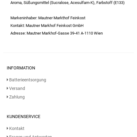
Gemüsekonserven
Aroma, Süßungsmittel (Sucralose, Acesulfam-K), Farbstoff (E133)
Geschirrreiniger
Markeninhaber: Mautner Markthof Feinkost
Kontakt: Mautner Markhof Feinkost GmbH
Gewürze
Adresse: Mautner Markhof-Gasse 39-41 A-1110 Wien
Gläser
Haarkosmetik
INFORMATION
Haushaltshelfer
Batterieentsorgung
Versand
Haushaltsreiniger
Zahlung
Isotonische / Energy / Eiskaffee
KUNDENSERVICE
Kaffee
Kontakt