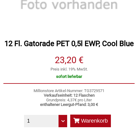
Speichermedien und Rohlinge
Bunte Palette
Spielzeug & Baby
Butter
12 Fl. Gatorade PET 0,5l EWP, Cool Blue
Zubehör
Cateringzubehör
23,20 €
Convenience Obst & Gemüse
Preis inkl. 19% MwSt.
Dekoration
sofort lieferbar
Einkochen
Millionstore Artikel-Nummer: TG3729571
Verkaufseinheit: 12 Flaschen
Grundpreis: 4,37€ pro Liter
Einwegartikel / Trinkhalme
enthaltener Leergut-Pfand: 3,00 €
Warenkorb
Eistee
Elektrogeräte