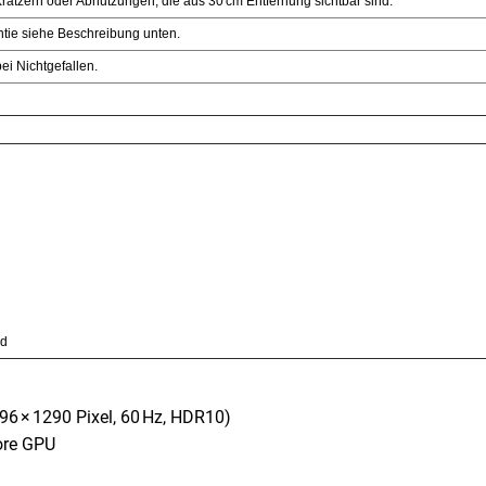
 Kratzern oder Abnutzungen, die aus 30 cm Entfernung sichtbar sind.
ntie siehe Beschreibung unten.
ei Nichtgefallen.
nd
96 × 1290 Pixel, 60 Hz, HDR10)
ore GPU