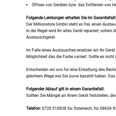
Öffnen von Geräten bzw. das Entfernen von Her
Patisserie
Folgende Leistungen erhalten Sie im Garantiefall:
Pikante Snacks
Der Millionstore GmbH steht es frei, einen Aust
In der Regel wird Ihr altes Gerät repariert, sofer
Porzellan
Austauschgerät.
POS Material Trinkwerk
Im Falle eines Austausches ersetzen wir Ihr Gerät
Möglichkeit das die Farbe variiert. Sollte es ni
Profisortiment
Entscheiden wir uns für eine Erstattung des Rechn
gleichem Wege wie Sie zuvor bezahlt haben. Das 
Reinigungshilfsmittel
Folgender Ablauf gilt in einem Garantiefall:
Reis / Hülsenfrüchte
Sollten Sie Mängel an Ihrem Gerät feststellen, d
Salz
Telefon:
0720 510838 für Österreich, für 08654 
Sauergemüse