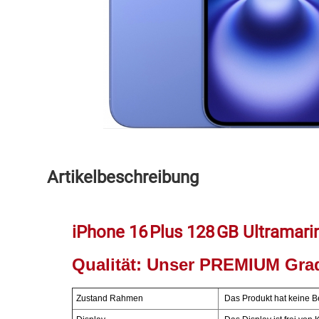
Speichermedien und Rohlinge
Bunte Palette
Spielzeug & Baby
Butter
Zubehör
Cateringzubehör
Convenience Obst & Gemüse
Dekoration
Artikelbeschreibung
Einkochen
iPhone 16 Plus 128 GB Ultramari
Einwegartikel / Trinkhalme
Qualität:
Unser PREMIUM Gra
Eistee
Zustand Rahmen
Das Produkt hat keine Be
Elektrogeräte