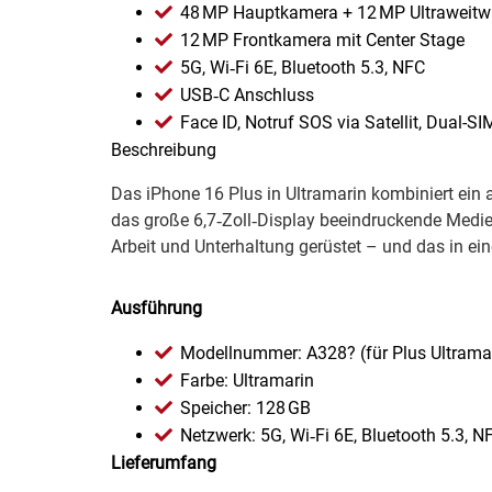
Gemüsekonserven
48 MP Hauptkamera + 12 MP Ultraweitw
12 MP Frontkamera mit Center Stage
Geschirrreiniger
5G, Wi‑Fi 6E, Bluetooth 5.3, NFC
USB‑C Anschluss
Gewürze
Face ID, Notruf SOS via Satellit, Dual-S
Beschreibung
Gläser
Das iPhone 16 Plus in Ultramarin kombiniert ein
das große 6,7‑Zoll‑Display beeindruckende Medien
Haarkosmetik
Arbeit und Unterhaltung gerüstet – und das in ein
Haushaltshelfer
Ausführung
Haushaltsreiniger
Modellnummer: A328? (für Plus Ultrama
Farbe: Ultramarin
Isotonische / Energy / Eiskaffee
Speicher: 128 GB
Netzwerk: 5G, Wi‑Fi 6E, Bluetooth 5.3, N
Kaffee
Lieferumfang