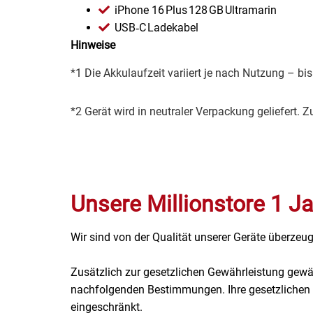
iPhone 16 Plus 128 GB Ultramarin
Kaffee / Tee Zubehör
USB‑C Ladekabel
Hinweise
Kakao
*1 Die Akkulaufzeit variiert je nach Nutzung – bi
Karaffen / Krüge
*2 Gerät wird in neutraler Verpackung geliefert. 
Kartoffelprod./Beilagen/Fruchtsalat gek.
Kartoffelprodukte
Kau-/ Fruchtgummi/ Kindersüßware
Unsere Millionstore 1 Ja
Kerzen / Anzündhilfen
Wir sind von der Qualität unserer Geräte überzeug
Kochgeschirr
Zusätzlich zur gesetzlichen Gewährleistung gewä
nachfolgenden Bestimmungen. Ihre gesetzlichen R
Körperpflege
eingeschränkt.