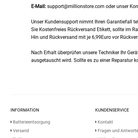
E-Mail:
support@millionstore.com oder unser Konta
Schinken
Unser Kundensupport nimmt Ihren Garantiefall telef
Sie Kostenfreies Rückversand Etikett, sollte im 
Schokolade
Hin und Rückversand mit je 6,99Euro vor Rückver
Schreibwaren / Büroartikel / Kleber
Nach Erhalt überprüfen unsere Techniker Ihr Gerät
ausgetauscht wird. Sollte es zu einer Reparatur
Sekt / Champagner / Frizzante
Service
Sirupe
Speck / Rohschinken
INFORMATION
KUNDENSERVICE
Batterieentsorgung
Kontakt
Spezialreiniger
Versand
Fragen und Antwort