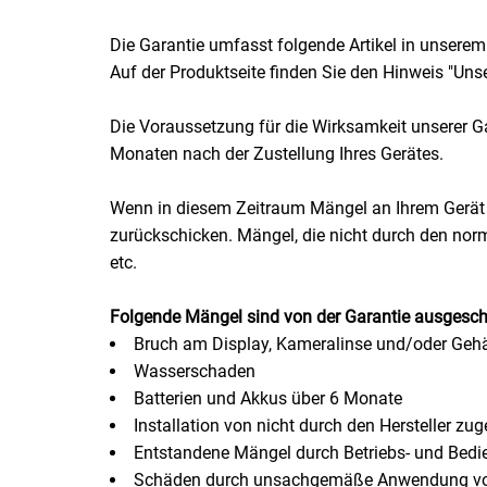
Küchenzubehör
Die Garantie umfasst folgende Artikel in unserem
Auf der Produktseite finden Sie den Hinweis "Unser
Limonaden
Die Voraussetzung für die Wirksamkeit unserer Ga
Marinierte / geräucherte Fische
Monaten nach der Zustellung Ihres Gerätes.
Mehl / Griess / Stärke / Getreide
Wenn in diesem Zeitraum Mängel an Ihrem Gerät a
zurückschicken. Mängel, die nicht durch den norm
Mundpflege
etc.
Obst
Folgende Mängel sind von der Garantie ausgesch
Bruch am Display, Kameralinse und/oder Geh
Obstkonserven
Wasserschaden
Batterien und Akkus über 6 Monate
Öle
Installation von nicht durch den Hersteller zug
Entstandene Mängel durch Betriebs- und Bedi
Papier / Hygiene
Schäden durch unsachgemäße Anwendung von 