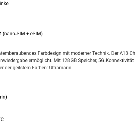
inkel
IM (nano‑SIM + eSIM)
 atemberaubendes Farbdesign mit moderner Technik. Der A18‑Chi
wiedergabe ermöglicht. Mit 128 GB Speicher, 5G‑Konnektivität 
er der geilstem Farben: Ultramarin.
rin)
FC