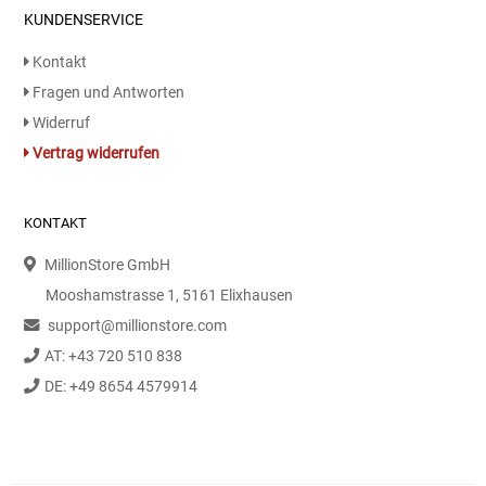
Kaffee / Tee Zubehör
KUNDENSERVICE
Kontakt
Kakao
Fragen und Antworten
Widerruf
Karaffen / Krüge
Vertrag widerrufen
Kartoffelprod./Beilagen/Fruchtsalat gek.
KONTAKT
Kartoffelprodukte
MillionStore GmbH
Kau-/ Fruchtgummi/ Kindersüßware
Mooshamstrasse 1, 5161 Elixhausen
support@millionstore.com
Kerzen / Anzündhilfen
AT: +43 720 510 838
DE: +49 8654 4579914
Kochgeschirr
Körperpflege