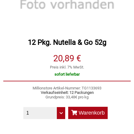
Speichermedien und Rohlinge
Bunte Palette
Spielzeug & Baby
Butter
Zubehör
Cateringzubehör
12 Pkg. Nutella & Go 52g
20,89 €
Convenience Obst & Gemüse
Preis inkl. 7% MwSt.
Dekoration
sofort lieferbar
Einkochen
Millionstore Artikel-Nummer: TG1133693
Verkaufseinheit: 12 Packungen
Grundpreis: 33,48€ pro kg
Einwegartikel / Trinkhalme
Warenkorb
Eistee
Elektrogeräte