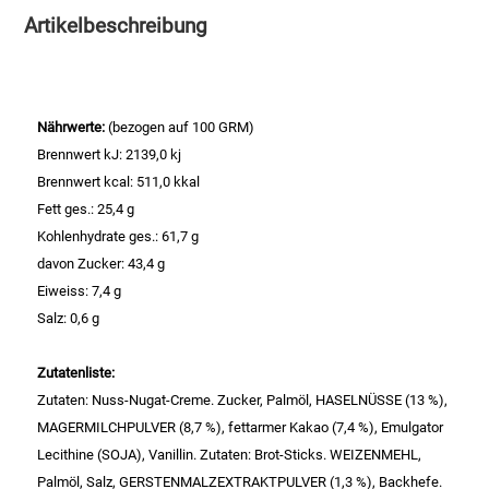
Artikelbeschreibung
Essig
Feinkost-/Fischkonserve
Nährwerte:
(bezogen auf 100 GRM)
Brennwert kJ: 2139,0 kj
Fertiggerichte trocken
Brennwert kcal: 511,0 kkal
Fett ges.: 25,4 g
Fruchtsaft
Kohlenhydrate ges.: 61,7 g
davon Zucker: 43,4 g
Frühstück / Cerealien
Eiweiss: 7,4 g
Salz: 0,6 g
Frühstück / süße Aufstriche
Zutatenliste:
Garnierung
Zutaten: Nuss-Nugat-Creme. Zucker, Palmöl, HASELNÜSSE (13 %),
MAGERMILCHPULVER (8,7 %), fettarmer Kakao (7,4 %), Emulgator
Garten
Lecithine (SOJA), Vanillin. Zutaten: Brot-Sticks. WEIZENMEHL,
Palmöl, Salz, GERSTENMALZEXTRAKTPULVER (1,3 %), Backhefe.