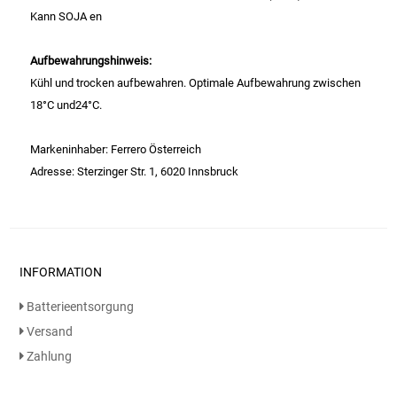
Gemüsekonserven
Kann SOJA en
Geschirrreiniger
Aufbewahrungshinweis:
Kühl und trocken aufbewahren. Optimale Aufbewahrung zwischen
Gewürze
18°C und24°C.
Gläser
Markeninhaber: Ferrero Österreich
Adresse: Sterzinger Str. 1, 6020 Innsbruck
Haarkosmetik
Haushaltshelfer
INFORMATION
Haushaltsreiniger
Batterieentsorgung
Isotonische / Energy / Eiskaffee
Versand
Zahlung
Kaffee