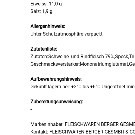
Eiweiss: 11,0 g
Salz: 1,9 g
Essig
Allergenhinweis:
Feinkost-/Fischkonserve
Unter Schutzatmosphäre verpackt.
Fertiggerichte trocken
Zutatenliste:
Zutaten:Schweine- und Rindfleisch 79%,Speck,Trin
Fruchtsaft
Geschmacksverstärker:Mononatriumglutamat,Gewü
Frühstück / Cerealien
Aufbewahrungshinweis:
Gekühlt lagern bei: +2°C bis +6°C Ungeöffnet min
Frühstück / süße Aufstriche
Zubereitungsunweisung:
Garnierung
-
Garten
Markeninhaber: FLEISCHWAREN BERGER GESM
Kontakt: FLEISCHWAREN BERGER GESMBH & C