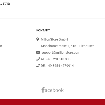
ustria
KONTAKT
MillionStore GmbH
en
Mooshamstrasse 1, 5161 Elixhausen
support@millionstore.com
AT: +43 720 510 838
DE: +49 8654 4579914
acebook