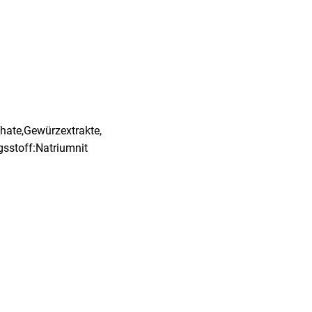
phate,Gewürzextrakte,
sstoff:Natriumnit