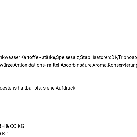
kwasser,Kartoffel- stärke,Speisesalz,Stabilisatoren:Di-,Triphos
rze,Antioxidations- mittel:Ascorbinsäure,Aroma,Konservierung
destens haltbar bis: siehe Aufdruck
BH & CO KG
O KG