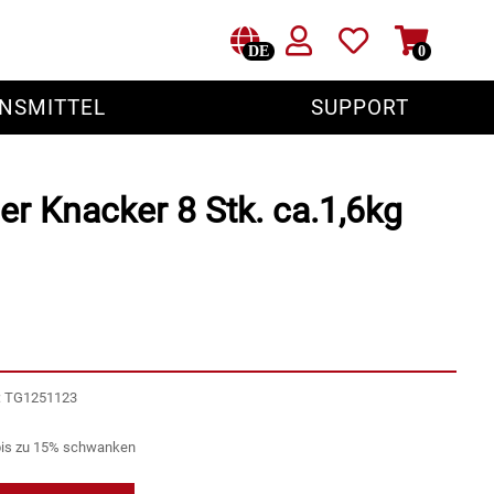
DE
0
NSMITTEL
SUPPORT
er Knacker 8 Stk. ca.1,6kg
r: TG1251123
bis zu 15% schwanken