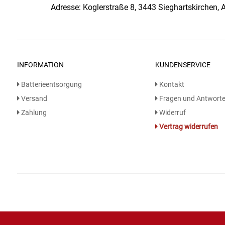
Gemüsekonserven
Adresse: Koglerstraße 8, 3443 Sieghartskirchen, A
Geschirrreiniger
Gewürze
INFORMATION
KUNDENSERVICE
Gläser
Batterieentsorgung
Kontakt
Versand
Fragen und Antwort
Haarkosmetik
Zahlung
Widerruf
Vertrag widerrufen
Haushaltshelfer
Haushaltsreiniger
Isotonische / Energy / Eiskaffee
Kaffee