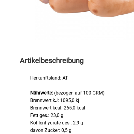
Speichermedien und Rohlinge
Bunte Palette
Spielzeug & Baby
Butter
Zubehör
Cateringzubehör
Convenience Obst & Gemüse
Artikelbeschreibung
Dekoration
Herkunftsland: AT
Einkochen
Nährwerte:
(bezogen auf 100 GRM)
Brennwert kJ: 1095,0 kj
Einwegartikel / Trinkhalme
Brennwert kcal: 265,0 kcal
Fett ges.: 23,0 g
Eistee
Kohlenhydrate ges.: 2,9 g
davon Zucker: 0,5 g
Elektrogeräte