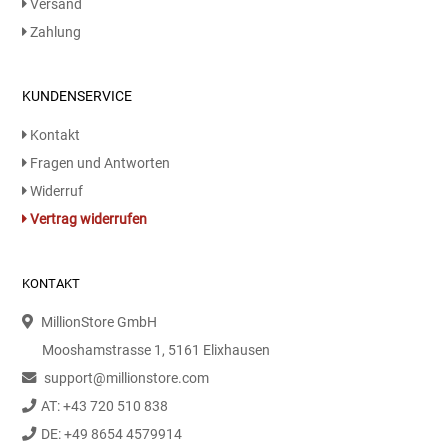
Versand
Kaffee / Tee Zubehör
Zahlung
Kakao
KUNDENSERVICE
Karaffen / Krüge
Kontakt
Fragen und Antworten
Kartoffelprod./Beilagen/Fruchtsalat gek.
Widerruf
Vertrag widerrufen
Kartoffelprodukte
Kau-/ Fruchtgummi/ Kindersüßware
KONTAKT
Kerzen / Anzündhilfen
MillionStore GmbH
Mooshamstrasse 1, 5161 Elixhausen
Kochgeschirr
support@millionstore.com
AT: +43 720 510 838
Körperpflege
DE: +49 8654 4579914