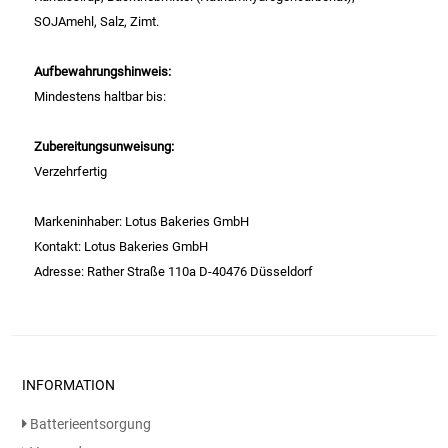
Gemüsekonserven
SOJAmehl, Salz, Zimt.
Geschirrreiniger
Aufbewahrungshinweis:
Mindestens haltbar bis:
Gewürze
Zubereitungsunweisung:
Gläser
Verzehrfertig
Haarkosmetik
Markeninhaber: Lotus Bakeries GmbH
Kontakt: Lotus Bakeries GmbH
Haushaltshelfer
Adresse: Rather Straße 110a D-40476 Düsseldorf
Haushaltsreiniger
Isotonische / Energy / Eiskaffee
INFORMATION
Kaffee
Batterieentsorgung