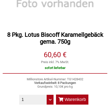
Speichermedien und Rohlinge
Bunte Palette
Spielzeug & Baby
Butter
Zubehör
Cateringzubehör
8 Pkg. Lotus Biscoff Karamellgebäck
gema. 750g
Convenience Obst & Gemüse
60,60 €
Dekoration
Preis inkl. 7% MwSt.
sofort lieferbar
Einkochen
Millionstore Artikel-Nummer: TG1428432
Verkaufseinheit: 8 Packungen
Einwegartikel / Trinkhalme
Grundpreis: 10,10€ pro kg
Eistee
Warenkorb
Elektrogeräte