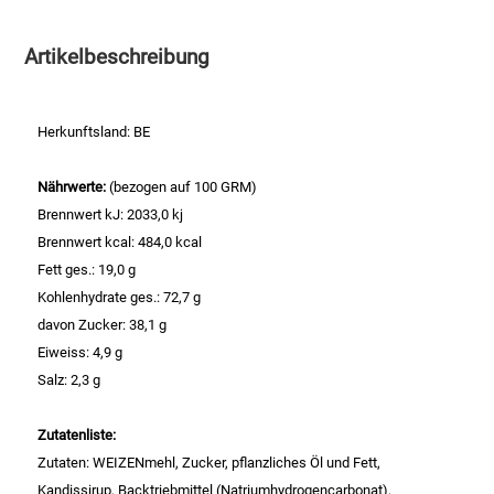
Essig
Artikelbeschreibung
Feinkost-/Fischkonserve
Herkunftsland: BE
Fertiggerichte trocken
Nährwerte:
(bezogen auf 100 GRM)
Brennwert kJ: 2033,0 kj
Fruchtsaft
Brennwert kcal: 484,0 kcal
Fett ges.: 19,0 g
Frühstück / Cerealien
Kohlenhydrate ges.: 72,7 g
davon Zucker: 38,1 g
Frühstück / süße Aufstriche
Eiweiss: 4,9 g
Salz: 2,3 g
Garnierung
Zutatenliste:
Garten
Zutaten: WEIZENmehl, Zucker, pflanzliches Öl und Fett,
Kandissirup, Backtriebmittel (Natriumhydrogencarbonat),