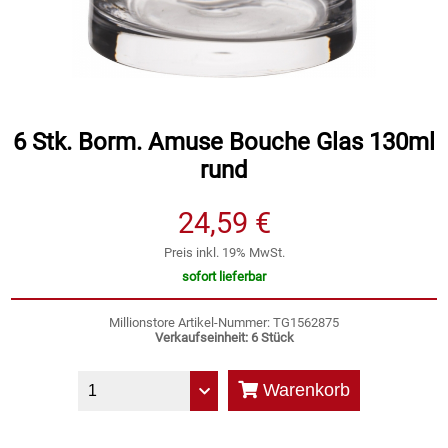
Speichermedien und Rohlinge
Bunte Palette
Spielzeug & Baby
Butter
6 Stk. Borm. Amuse Bouche Glas 130ml
Zubehör
Cateringzubehör
rund
Convenience Obst & Gemüse
24,59 €
Dekoration
Preis inkl. 19% MwSt.
sofort lieferbar
Einkochen
Millionstore Artikel-Nummer: TG1562875
Verkaufseinheit: 6 Stück
Einwegartikel / Trinkhalme
Warenkorb
Eistee
Elektrogeräte