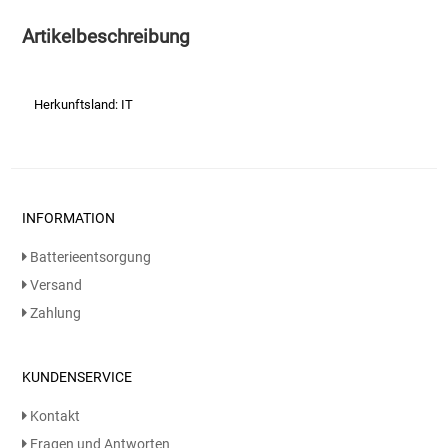
Artikelbeschreibung
Essig
Feinkost-/Fischkonserve
Herkunftsland: IT
Fertiggerichte trocken
Fruchtsaft
INFORMATION
Frühstück / Cerealien
Batterieentsorgung
Versand
Frühstück / süße Aufstriche
Zahlung
Garnierung
KUNDENSERVICE
Garten
Kontakt
Fragen und Antworten