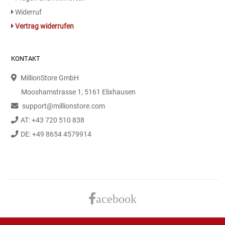
Gemüsekonserven
Widerruf
Vertrag widerrufen
Geschirrreiniger
Gewürze
KONTAKT
MillionStore GmbH
Gläser
Mooshamstrasse 1, 5161 Elixhausen
Haarkosmetik
support@millionstore.com
AT: +43 720 510 838
Haushaltshelfer
DE: +49 8654 4579914
Haushaltsreiniger
Isotonische / Energy / Eiskaffee
acebook
Kaffee