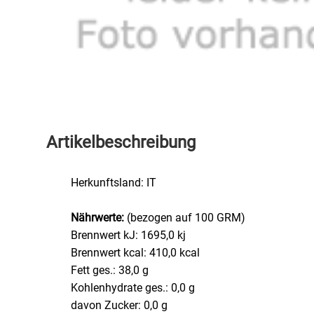
Speichermedien und Rohlinge
Bunte Palette
Spielzeug & Baby
Butter
Zubehör
Cateringzubehör
Convenience Obst & Gemüse
Artikelbeschreibung
Dekoration
Herkunftsland: IT
Einkochen
Nährwerte:
(bezogen auf 100 GRM)
Brennwert kJ: 1695,0 kj
Einwegartikel / Trinkhalme
Brennwert kcal: 410,0 kcal
Fett ges.: 38,0 g
Eistee
Kohlenhydrate ges.: 0,0 g
davon Zucker: 0,0 g
Elektrogeräte