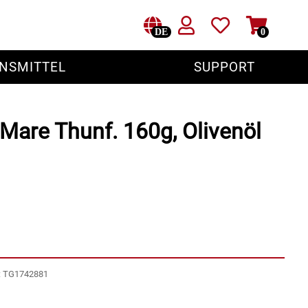
DE
0
NSMITTEL
SUPPORT
 Mare Thunf. 160g, Olivenöl
r: TG1742881