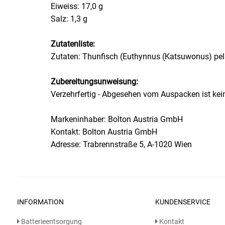
Eiweiss: 17,0 g
Salz: 1,3 g
Essig
Zutatenliste:
Feinkost-/Fischkonserve
Zutaten: Thunfisch (Euthynnus (Katsuwonus) pela
Fertiggerichte trocken
Zubereitungsunweisung:
Verzehrfertig - Abgesehen vom Auspacken ist k
Fruchtsaft
Markeninhaber: Bolton Austria GmbH
Frühstück / Cerealien
Kontakt: Bolton Austria GmbH
Adresse: Trabrennstraße 5, A-1020 Wien
Frühstück / süße Aufstriche
Garnierung
Garten
INFORMATION
KUNDENSERVICE
Batterieentsorgung
Kontakt