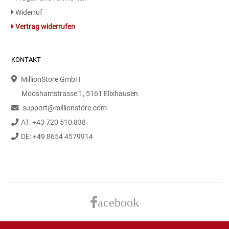
Gemüsekonserven
Widerruf
Vertrag widerrufen
Geschirrreiniger
Gewürze
KONTAKT
MillionStore GmbH
Gläser
Mooshamstrasse 1, 5161 Elixhausen
Haarkosmetik
support@millionstore.com
AT: +43 720 510 838
Haushaltshelfer
DE: +49 8654 4579914
Haushaltsreiniger
Isotonische / Energy / Eiskaffee
acebook
Kaffee