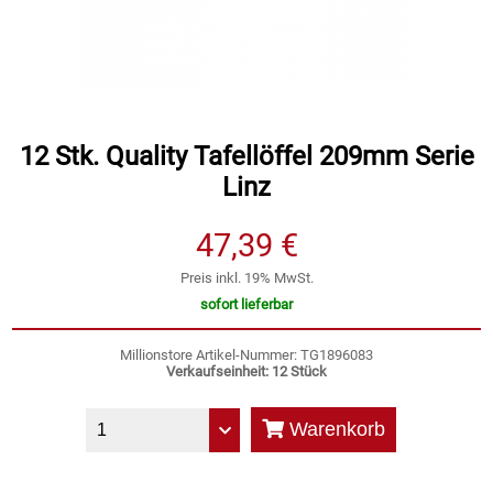
Speichermedien und Rohlinge
Bunte Palette
Spielzeug & Baby
Butter
12 Stk. Quality Tafellöffel 209mm Serie
Zubehör
Cateringzubehör
Linz
Convenience Obst & Gemüse
47,39 €
Dekoration
Preis inkl. 19% MwSt.
sofort lieferbar
Einkochen
Millionstore Artikel-Nummer: TG1896083
Verkaufseinheit: 12 Stück
Einwegartikel / Trinkhalme
Warenkorb
Eistee
Elektrogeräte