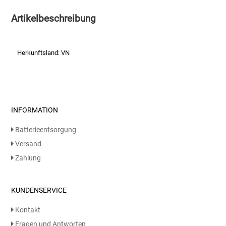
Artikelbeschreibung
Essig
Feinkost-/Fischkonserve
Herkunftsland: VN
Fertiggerichte trocken
Fruchtsaft
INFORMATION
Frühstück / Cerealien
Batterieentsorgung
Versand
Frühstück / süße Aufstriche
Zahlung
Garnierung
KUNDENSERVICE
Garten
Kontakt
Fragen und Antworten