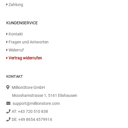
Zahlung
Essig
KUNDENSERVICE
Feinkost-/Fischkonserve
Kontakt
Fertiggerichte trocken
Fragen und Antworten
Widerruf
Fruchtsaft
Vertrag widerrufen
Frühstück / Cerealien
KONTAKT
Frühstück / süße Aufstriche
MillionStore GmbH
Mooshamstrasse 1, 5161 Elixhausen
Garnierung
support@millionstore.com
AT: +43 720 510 838
Garten
DE: +49 8654 4579914