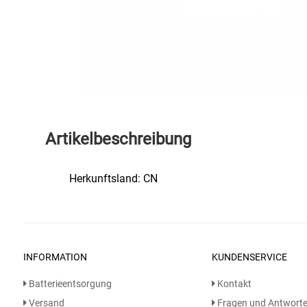
Speichermedien und Rohlinge
Bunte Palette
Spielzeug & Baby
Butter
Zubehör
Cateringzubehör
Convenience Obst & Gemüse
Artikelbeschreibung
Dekoration
Herkunftsland: CN
Einkochen
Einwegartikel / Trinkhalme
INFORMATION
KUNDENSERVICE
Eistee
Batterieentsorgung
Kontakt
Elektrogeräte
Versand
Fragen und Antwort