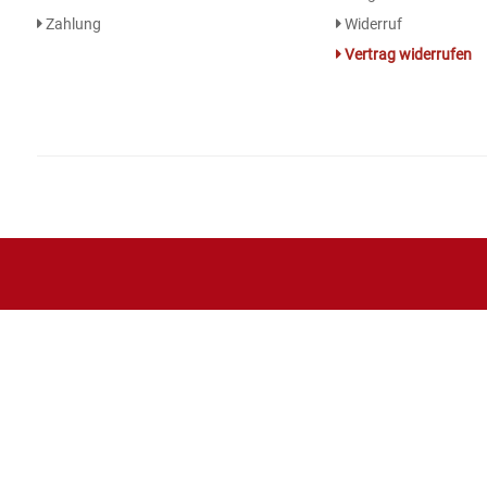
Zahlung
Widerruf
Essig
Vertrag widerrufen
Feinkost-/Fischkonserve
Fertiggerichte trocken
Fruchtsaft
Frühstück / Cerealien
Frühstück / süße Aufstriche
Garnierung
Garten