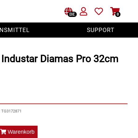
DE
0
NSMITTEL
SUPPORT
 Industar Diamas Pro 32cm
r: TG3172871
Warenkorb