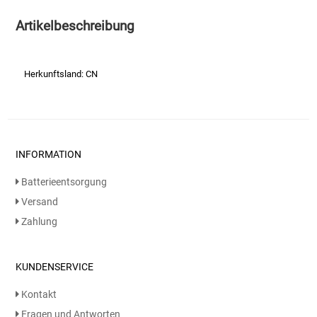
Artikelbeschreibung
Essig
Feinkost-/Fischkonserve
Herkunftsland: CN
Fertiggerichte trocken
Fruchtsaft
INFORMATION
Frühstück / Cerealien
Batterieentsorgung
Versand
Frühstück / süße Aufstriche
Zahlung
Garnierung
KUNDENSERVICE
Garten
Kontakt
Fragen und Antworten