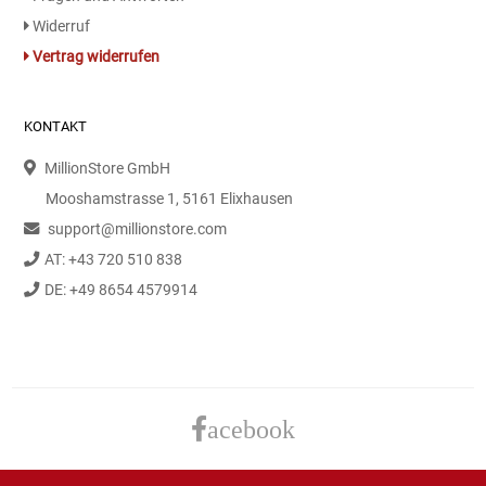
Gemüsekonserven
Widerruf
Vertrag widerrufen
Geschirrreiniger
Gewürze
KONTAKT
MillionStore GmbH
Gläser
Mooshamstrasse 1, 5161 Elixhausen
Haarkosmetik
support@millionstore.com
AT: +43 720 510 838
Haushaltshelfer
DE: +49 8654 4579914
Haushaltsreiniger
Isotonische / Energy / Eiskaffee
acebook
Kaffee