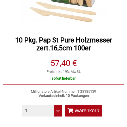
Speichermedien und Rohlinge
Bunte Palette
Spielzeug & Baby
Butter
Zubehör
Cateringzubehör
10 Pkg. Pap St Pure Holzmesser
zert.16,5cm 100er
Convenience Obst & Gemüse
57,40 €
Dekoration
Preis inkl. 19% MwSt.
sofort lieferbar
Einkochen
Millionstore Artikel-Nummer: TG3185139
Verkaufseinheit: 10 Packungen
Einwegartikel / Trinkhalme
Warenkorb
Eistee
Elektrogeräte