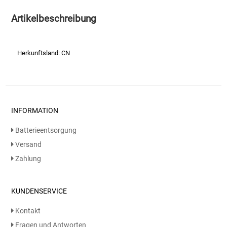
Artikelbeschreibung
Essig
Feinkost-/Fischkonserve
Herkunftsland: CN
Fertiggerichte trocken
Fruchtsaft
INFORMATION
Frühstück / Cerealien
Batterieentsorgung
Versand
Frühstück / süße Aufstriche
Zahlung
Garnierung
KUNDENSERVICE
Garten
Kontakt
Fragen und Antworten