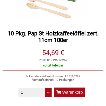
Speichermedien und Rohlinge
Bunte Palette
Spielzeug & Baby
Butter
Zubehör
Cateringzubehör
10 Pkg. Pap St Holzkaffeelöffel zert.
11cm 100er
Convenience Obst & Gemüse
54,69 €
Dekoration
Preis inkl. 19% MwSt.
sofort lieferbar
Einkochen
Millionstore Artikel-Nummer: TG3185287
Verkaufseinheit: 10 Packungen
Einwegartikel / Trinkhalme
Warenkorb
Eistee
Elektrogeräte