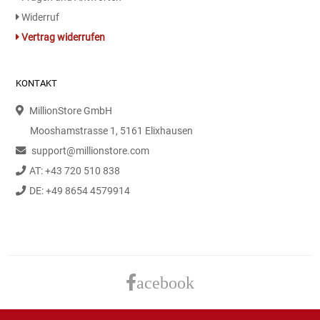
Gemüsekonserven
Widerruf
Vertrag widerrufen
Geschirrreiniger
Gewürze
KONTAKT
MillionStore GmbH
Gläser
Mooshamstrasse 1, 5161 Elixhausen
Haarkosmetik
support@millionstore.com
AT: +43 720 510 838
Haushaltshelfer
DE: +49 8654 4579914
Haushaltsreiniger
Isotonische / Energy / Eiskaffee
acebook
Kaffee