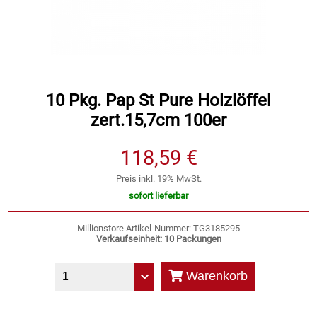
Speichermedien und Rohlinge
Bunte Palette
Spielzeug & Baby
Butter
Zubehör
Cateringzubehör
10 Pkg. Pap St Pure Holzlöffel
zert.15,7cm 100er
Convenience Obst & Gemüse
118,59 €
Dekoration
Preis inkl. 19% MwSt.
sofort lieferbar
Einkochen
Millionstore Artikel-Nummer: TG3185295
Verkaufseinheit: 10 Packungen
Einwegartikel / Trinkhalme
Warenkorb
Eistee
Elektrogeräte