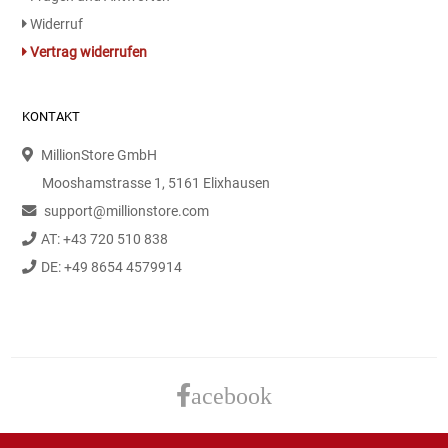
Gemüsekonserven
Widerruf
Vertrag widerrufen
Geschirrreiniger
Gewürze
KONTAKT
MillionStore GmbH
Gläser
Mooshamstrasse 1, 5161 Elixhausen
Haarkosmetik
support@millionstore.com
AT: +43 720 510 838
Haushaltshelfer
DE: +49 8654 4579914
Haushaltsreiniger
Isotonische / Energy / Eiskaffee
acebook
Kaffee