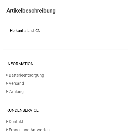
Artikelbeschreibung
Essig
Feinkost-/Fischkonserve
Herkunftsland: CN
Fertiggerichte trocken
Fruchtsaft
INFORMATION
Frühstück / Cerealien
Batterieentsorgung
Versand
Frühstück / süße Aufstriche
Zahlung
Garnierung
KUNDENSERVICE
Garten
Kontakt
Fragen und Antworten