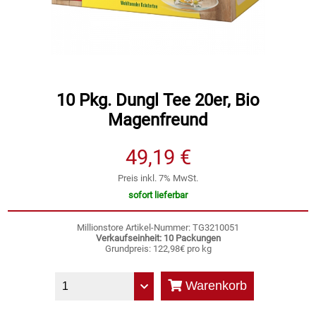
Speichermedien und Rohlinge
Bunte Palette
Spielzeug & Baby
Butter
Zubehör
Cateringzubehör
10 Pkg. Dungl Tee 20er, Bio
Magenfreund
Convenience Obst & Gemüse
49,19 €
Dekoration
Preis inkl. 7% MwSt.
sofort lieferbar
Einkochen
Millionstore Artikel-Nummer: TG3210051
Verkaufseinheit: 10 Packungen
Einwegartikel / Trinkhalme
Grundpreis: 122,98€ pro kg
Eistee
Warenkorb
Elektrogeräte