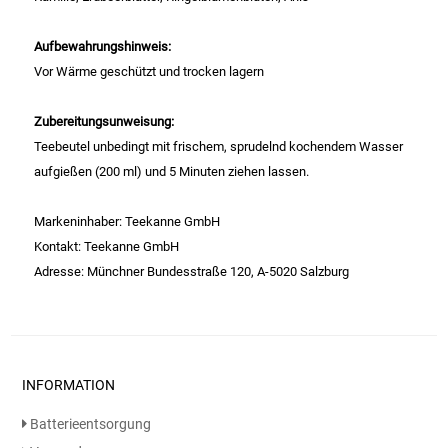
Gemüsekonserven
Aufbewahrungshinweis:
Geschirrreiniger
Vor Wärme geschützt und trocken lagern
Gewürze
Zubereitungsunweisung:
Teebeutel unbedingt mit frischem, sprudelnd kochendem Wasser
Gläser
aufgießen (200 ml) und 5 Minuten ziehen lassen.
Haarkosmetik
Markeninhaber: Teekanne GmbH
Kontakt: Teekanne GmbH
Haushaltshelfer
Adresse: Münchner Bundesstraße 120, A-5020 Salzburg
Haushaltsreiniger
Isotonische / Energy / Eiskaffee
INFORMATION
Kaffee
Batterieentsorgung