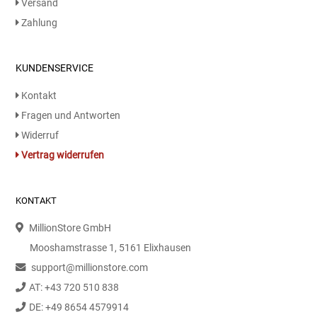
Versand
Kaffee / Tee Zubehör
Zahlung
Kakao
KUNDENSERVICE
Karaffen / Krüge
Kontakt
Fragen und Antworten
Kartoffelprod./Beilagen/Fruchtsalat gek.
Widerruf
Vertrag widerrufen
Kartoffelprodukte
Kau-/ Fruchtgummi/ Kindersüßware
KONTAKT
Kerzen / Anzündhilfen
MillionStore GmbH
Mooshamstrasse 1, 5161 Elixhausen
Kochgeschirr
support@millionstore.com
AT: +43 720 510 838
Körperpflege
DE: +49 8654 4579914