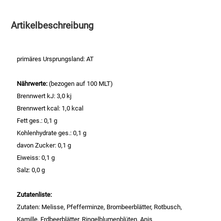
Essig
Artikelbeschreibung
Feinkost-/Fischkonserve
primäres Ursprungsland: AT
Fertiggerichte trocken
Nährwerte:
(bezogen auf 100 MLT)
Brennwert kJ: 3,0 kj
Fruchtsaft
Brennwert kcal: 1,0 kcal
Fett ges.: 0,1 g
Frühstück / Cerealien
Kohlenhydrate ges.: 0,1 g
davon Zucker: 0,1 g
Frühstück / süße Aufstriche
Eiweiss: 0,1 g
Salz: 0,0 g
Garnierung
Zutatenliste:
Garten
Zutaten: Melisse, Pfefferminze, Brombeerblätter, Rotbusch,
Kamille, Erdbeerblätter, Ringelblumenblüten, Anis