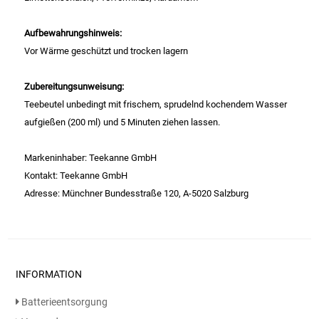
Gemüsekonserven
Aufbewahrungshinweis:
Geschirrreiniger
Vor Wärme geschützt und trocken lagern
Gewürze
Zubereitungsunweisung:
Teebeutel unbedingt mit frischem, sprudelnd kochendem Wasser
Gläser
aufgießen (200 ml) und 5 Minuten ziehen lassen.
Haarkosmetik
Markeninhaber: Teekanne GmbH
Kontakt: Teekanne GmbH
Haushaltshelfer
Adresse: Münchner Bundesstraße 120, A-5020 Salzburg
Haushaltsreiniger
Isotonische / Energy / Eiskaffee
INFORMATION
Kaffee
Batterieentsorgung