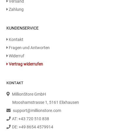
Versand
Kaffee / Tee Zubehör
Zahlung
Kakao
KUNDENSERVICE
Karaffen / Krüge
Kontakt
Fragen und Antworten
Kartoffelprod./Beilagen/Fruchtsalat gek.
Widerruf
Vertrag widerrufen
Kartoffelprodukte
Kau-/ Fruchtgummi/ Kindersüßware
KONTAKT
Kerzen / Anzündhilfen
MillionStore GmbH
Mooshamstrasse 1, 5161 Elixhausen
Kochgeschirr
support@millionstore.com
AT: +43 720 510 838
Körperpflege
DE: +49 8654 4579914