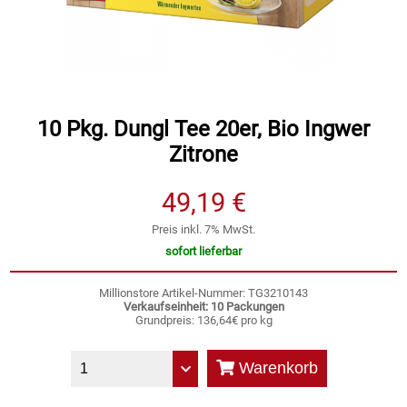
Speichermedien und Rohlinge
Bunte Palette
Spielzeug & Baby
Butter
Zubehör
Cateringzubehör
10 Pkg. Dungl Tee 20er, Bio Ingwer
Zitrone
Convenience Obst & Gemüse
49,19 €
Dekoration
Preis inkl. 7% MwSt.
sofort lieferbar
Einkochen
Millionstore Artikel-Nummer: TG3210143
Verkaufseinheit: 10 Packungen
Einwegartikel / Trinkhalme
Grundpreis: 136,64€ pro kg
Eistee
Warenkorb
Elektrogeräte