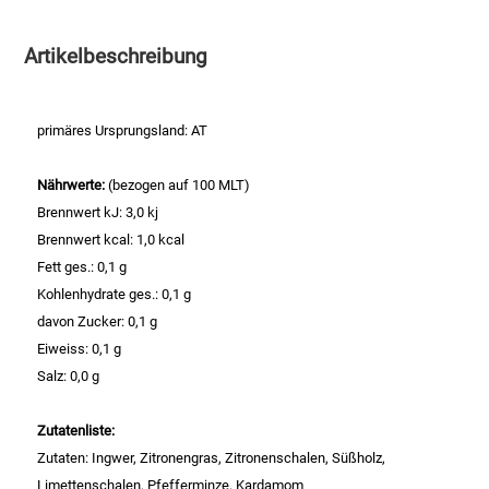
Essig
Artikelbeschreibung
Feinkost-/Fischkonserve
primäres Ursprungsland: AT
Fertiggerichte trocken
Nährwerte:
(bezogen auf 100 MLT)
Brennwert kJ: 3,0 kj
Fruchtsaft
Brennwert kcal: 1,0 kcal
Fett ges.: 0,1 g
Frühstück / Cerealien
Kohlenhydrate ges.: 0,1 g
davon Zucker: 0,1 g
Frühstück / süße Aufstriche
Eiweiss: 0,1 g
Salz: 0,0 g
Garnierung
Zutatenliste:
Garten
Zutaten: Ingwer, Zitronengras, Zitronenschalen, Süßholz,
Limettenschalen, Pfefferminze, Kardamom