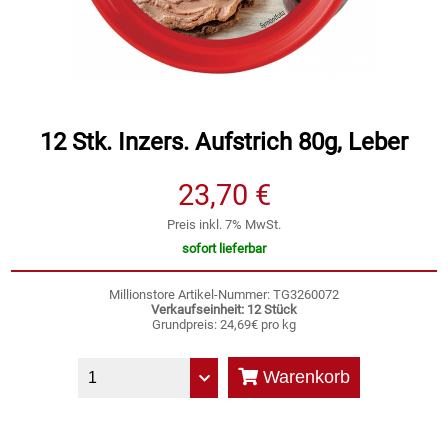
Speichermedien und Rohlinge
Bunte Palette
Spielzeug & Baby
Butter
Zubehör
Cateringzubehör
12 Stk. Inzers. Aufstrich 80g, Leber
23,70 €
Convenience Obst & Gemüse
Preis inkl. 7% MwSt.
Dekoration
sofort lieferbar
Einkochen
Millionstore Artikel-Nummer: TG3260072
Verkaufseinheit: 12 Stück
Grundpreis: 24,69€ pro kg
Einwegartikel / Trinkhalme
Warenkorb
Eistee
Elektrogeräte