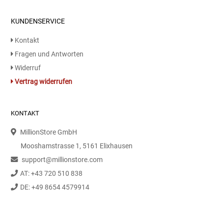
Kaffee / Tee Zubehör
KUNDENSERVICE
Kakao
Kontakt
Fragen und Antworten
Karaffen / Krüge
Widerruf
Vertrag widerrufen
Kartoffelprod./Beilagen/Fruchtsalat gek.
Kartoffelprodukte
KONTAKT
MillionStore GmbH
Kau-/ Fruchtgummi/ Kindersüßware
Mooshamstrasse 1, 5161 Elixhausen
Kerzen / Anzündhilfen
support@millionstore.com
AT: +43 720 510 838
Kochgeschirr
DE: +49 8654 4579914
Körperpflege