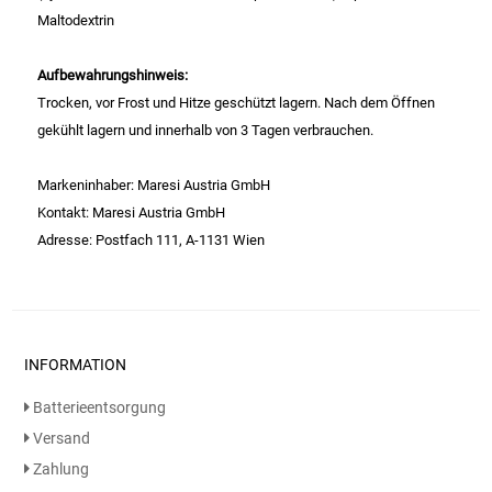
Gemüsekonserven
Maltodextrin
Geschirrreiniger
Aufbewahrungshinweis:
Trocken, vor Frost und Hitze geschützt lagern. Nach dem Öffnen
Gewürze
gekühlt lagern und innerhalb von 3 Tagen verbrauchen.
Gläser
Markeninhaber: Maresi Austria GmbH
Kontakt: Maresi Austria GmbH
Haarkosmetik
Adresse: Postfach 111, A-1131 Wien
Haushaltshelfer
Haushaltsreiniger
INFORMATION
Isotonische / Energy / Eiskaffee
Batterieentsorgung
Versand
Kaffee
Zahlung