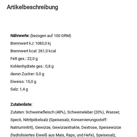
Artikelbeschreibung
Essig
Feinkost-/Fischkonserve
Nährwerte:
(bezogen auf 100 GRM)
Brennwert kJ: 1083,0 kj
Fertiggerichte trocken
Brennwert kcal: 261,0 kcal
Fett ges.: 22,0 g
Fruchtsaft
Kohlenhydrate ges.: 0,8 g
davon Zucker: 0,0 g
Frühstück / Cerealien
Eiweiss: 15,0 g
Salz: 1,4 g
Frühstück / süße Aufstriche
Zutatenliste:
Garnierung
Zutaten: Schweinefleisch (48%), Schweineleber (20%), Wasser,
Speck, Nitritpökelsalz (Speisesalz, Konservierungsstoff:
Garten
Natriumnitrit), Gewürze, Gewürzextrakte, Dextrose, Speisewürze
(hydrolisiertes Eiweiß aus Mais, Raps, und Hefe), Speisesalz,