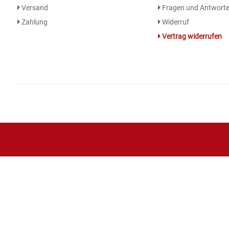
Versand
Fragen und Antwort
Zahlung
Widerruf
Essig
Vertrag widerrufen
Feinkost-/Fischkonserve
Fertiggerichte trocken
Fruchtsaft
Frühstück / Cerealien
Frühstück / süße Aufstriche
Garnierung
Garten