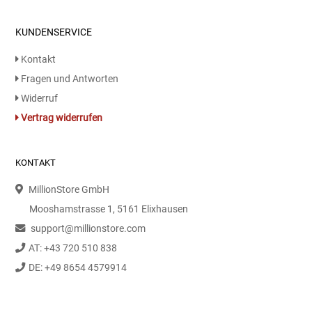
Kaffee / Tee Zubehör
KUNDENSERVICE
Kakao
Kontakt
Fragen und Antworten
Karaffen / Krüge
Widerruf
Kartoffelprod./Beilagen/Fruchtsalat gek.
Vertrag widerrufen
Kartoffelprodukte
KONTAKT
Kau-/ Fruchtgummi/ Kindersüßware
MillionStore GmbH
Mooshamstrasse 1, 5161 Elixhausen
Kerzen / Anzündhilfen
support@millionstore.com
AT: +43 720 510 838
Kochgeschirr
DE: +49 8654 4579914
Körperpflege