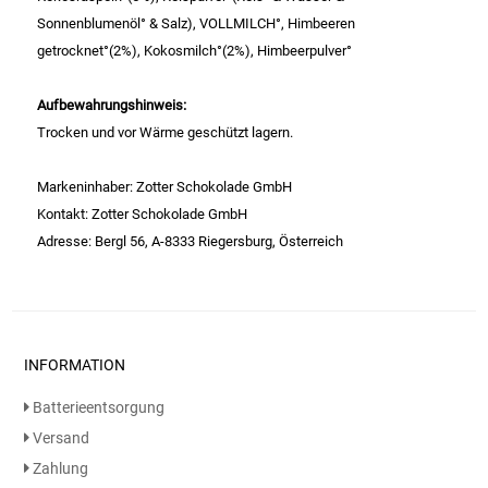
Gemüsekonserven
Sonnenblumenöl° & Salz), VOLLMILCH°, Himbeeren
getrocknet°(2%), Kokosmilch°(2%), Himbeerpulver°
Geschirrreiniger
Aufbewahrungshinweis:
Gewürze
Trocken und vor Wärme geschützt lagern.
Gläser
Markeninhaber: Zotter Schokolade GmbH
Kontakt: Zotter Schokolade GmbH
Haarkosmetik
Adresse: Bergl 56, A-8333 Riegersburg, Österreich
Haushaltshelfer
Haushaltsreiniger
INFORMATION
Isotonische / Energy / Eiskaffee
Batterieentsorgung
Versand
Kaffee
Zahlung