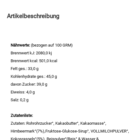
Essig
Artikelbeschreibung
Feinkost-/Fischkonserve
Nährwerte:
(bezogen auf 100 GRM)
Fertiggerichte trocken
Brennwert kJ: 2080,0 kj
Brennwert kcal: 501,0 kcal
Fruchtsaft
Fett ges.: 33,0 g
Kohlenhydrate ges.: 45,0 g
Frühstück / Cerealien
davon Zucker: 39,0 g
Eiweiss: 4,0 g
Frühstück / süße Aufstriche
Salz: 0,2 g
Garnierung
Zutatenliste:
Zutaten: Rohrohrzucker°, Kakaobutter°, Kakaomasse°,
Garten
Himbeermark°(7%),Fruktose-Glukose-Sirup°, VOLLMILCHPULVER°,
Kokosraspeln°(5%), Reispulver°(Reis° & Wasser &