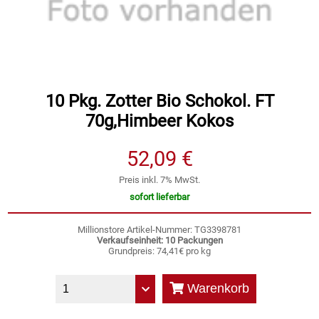
Speichermedien und Rohlinge
Bunte Palette
Spielzeug & Baby
Butter
Zubehör
Cateringzubehör
10 Pkg. Zotter Bio Schokol. FT
70g,Himbeer Kokos
Convenience Obst & Gemüse
52,09 €
Dekoration
Preis inkl. 7% MwSt.
sofort lieferbar
Einkochen
Millionstore Artikel-Nummer: TG3398781
Verkaufseinheit: 10 Packungen
Einwegartikel / Trinkhalme
Grundpreis: 74,41€ pro kg
Eistee
Warenkorb
Elektrogeräte