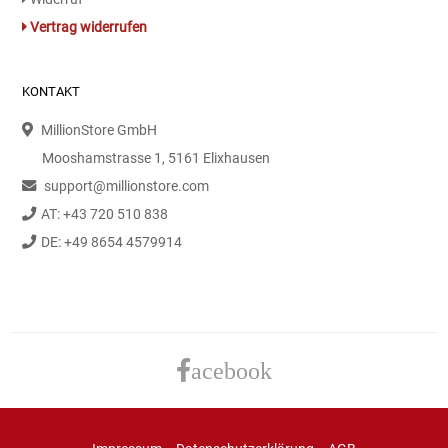
Gemüsekonserven
Vertrag widerrufen
Geschirrreiniger
KONTAKT
Gewürze
MillionStore GmbH
Gläser
Mooshamstrasse 1, 5161 Elixhausen
support@millionstore.com
Haarkosmetik
AT: +43 720 510 838
DE: +49 8654 4579914
Haushaltshelfer
Haushaltsreiniger
Isotonische / Energy / Eiskaffee
acebook
Kaffee