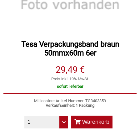
Speichermedien und Rohlinge
Bunte Palette
Spielzeug & Baby
Butter
Zubehör
Cateringzubehör
Tesa Verpackungsband braun
50mmx60m 6er
Convenience Obst & Gemüse
29,49 €
Dekoration
Preis inkl. 19% MwSt.
sofort lieferbar
Einkochen
Millionstore Artikel-Nummer: TG3403359
Verkaufseinheit: 1 Packung
Einwegartikel / Trinkhalme
Warenkorb
Eistee
Elektrogeräte