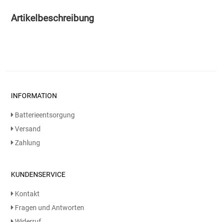
Artikelbeschreibung
Essig
Feinkost-/Fischkonserve
Fertiggerichte trocken
INFORMATION
Fruchtsaft
Batterieentsorgung
Frühstück / Cerealien
Versand
Zahlung
Frühstück / süße Aufstriche
Garnierung
KUNDENSERVICE
Kontakt
Garten
Fragen und Antworten
Widerruf