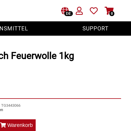
DE
0
NSMITTEL
SUPPORT
ch Feuerwolle 1kg
r: TG3443066
en
Warenkorb