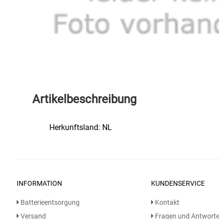
Speichermedien und Rohlinge
Bunte Palette
Spielzeug & Baby
Butter
Zubehör
Cateringzubehör
Convenience Obst & Gemüse
Artikelbeschreibung
Dekoration
Herkunftsland: NL
Einkochen
Einwegartikel / Trinkhalme
INFORMATION
KUNDENSERVICE
Eistee
Batterieentsorgung
Kontakt
Elektrogeräte
Versand
Fragen und Antwort