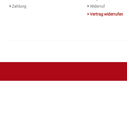
Zahlung
Widerruf
Essig
Vertrag widerrufen
Feinkost-/Fischkonserve
Fertiggerichte trocken
Fruchtsaft
Frühstück / Cerealien
Frühstück / süße Aufstriche
Garnierung
Garten