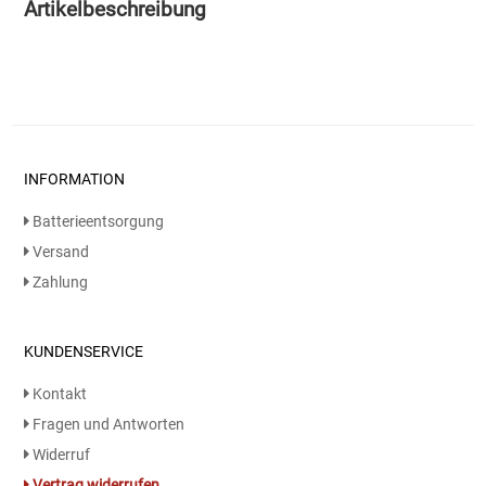
Artikelbeschreibung
Essig
Feinkost-/Fischkonserve
Fertiggerichte trocken
INFORMATION
Fruchtsaft
Batterieentsorgung
Versand
Frühstück / Cerealien
Zahlung
Frühstück / süße Aufstriche
KUNDENSERVICE
Garnierung
Kontakt
Fragen und Antworten
Garten
Widerruf
Vertrag widerrufen