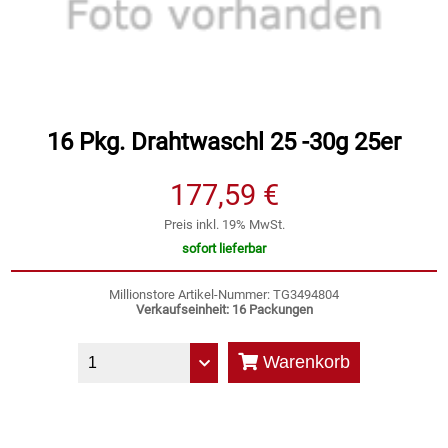
Speichermedien und Rohlinge
Bunte Palette
Spielzeug & Baby
Butter
Zubehör
Cateringzubehör
16 Pkg. Drahtwaschl 25 -30g 25er
177,59 €
Convenience Obst & Gemüse
Preis inkl. 19% MwSt.
Dekoration
sofort lieferbar
Einkochen
Millionstore Artikel-Nummer: TG3494804
Verkaufseinheit: 16 Packungen
Einwegartikel / Trinkhalme
Warenkorb
Eistee
Elektrogeräte