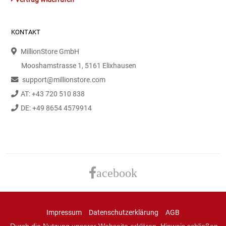
Gemüsekonserven
Geschirrreiniger
KONTAKT
MillionStore GmbH
Gewürze
Mooshamstrasse 1, 5161 Elixhausen
Gläser
support@millionstore.com
AT: +43 720 510 838
Haarkosmetik
DE: +49 8654 4579914
Haushaltshelfer
Haushaltsreiniger
acebook
Isotonische / Energy / Eiskaffee
Kaffee
Impressum
Datenschutzerklärung
AGB