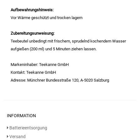
Gemüsekonserven
Aufbewahrungshinweis:
Geschirrreiniger
Vor Wärme geschützt und trocken lagern
Gewürze
Zubereitungsunweisung:
Teebeutel unbedingt mit frischem, sprudelnd kochendem Wasser
aufgießen (200 ml) und 5 Minuten ziehen lassen.
Gläser
Markeninhaber: Teekanne GmbH
Haarkosmetik
Kontakt: Teekanne GmbH
Adresse: Münchner Bundesstraße 120, A-5020 Salzburg
Haushaltshelfer
Haushaltsreiniger
Isotonische / Energy / Eiskaffee
INFORMATION
Batterieentsorgung
Kaffee
Versand