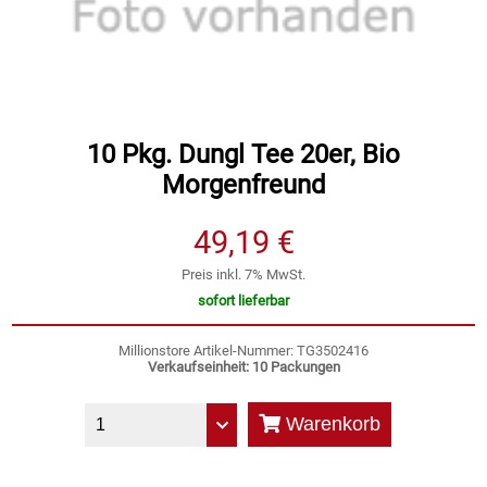
Speichermedien und Rohlinge
Bunte Palette
Spielzeug & Baby
Butter
Zubehör
Cateringzubehör
10 Pkg. Dungl Tee 20er, Bio
Morgenfreund
Convenience Obst & Gemüse
49,19 €
Dekoration
Preis inkl. 7% MwSt.
sofort lieferbar
Einkochen
Millionstore Artikel-Nummer: TG3502416
Verkaufseinheit: 10 Packungen
Einwegartikel / Trinkhalme
Warenkorb
Eistee
Elektrogeräte