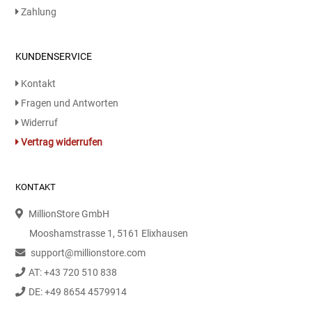
Kaffee / Tee Zubehör
Zahlung
Kakao
KUNDENSERVICE
Karaffen / Krüge
Kontakt
Fragen und Antworten
Kartoffelprod./Beilagen/Fruchtsalat gek.
Widerruf
Vertrag widerrufen
Kartoffelprodukte
KONTAKT
Kau-/ Fruchtgummi/ Kindersüßware
MillionStore GmbH
Kerzen / Anzündhilfen
Mooshamstrasse 1, 5161 Elixhausen
support@millionstore.com
Kochgeschirr
AT: +43 720 510 838
DE: +49 8654 4579914
Körperpflege